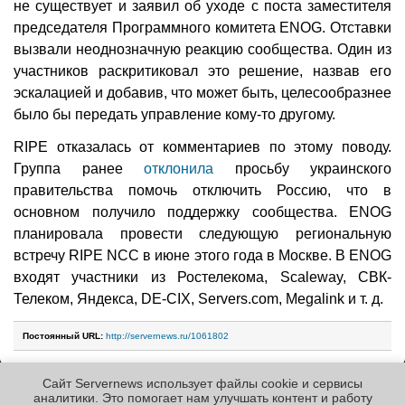
не существует и заявил об уходе с поста заместителя
председателя Программного комитета ENOG. Отставки
вызвали неоднозначную реакцию сообщества. Один из
участников раскритиковал это решение, назвав его
эскалацией и добавив, что может быть, целесообразнее
было бы передать управление кому-то другому.
RIPE отказалась от комментариев по этому поводу.
Группа ранее
отклонила
просьбу украинского
правительства помочь отключить Россию, что в
основном получило поддержку сообщества. ENOG
планировала провести следующую региональную
встречу RIPE NCC в июне этого года в Москве. В ENOG
входят участники из Ростелекома, Scaleway, СВК-
Телеком, Яндекса, DE-CIX, Servers.com, Megalink и т. д.
Постоянный URL:
http://servernews.ru/1061802
Сайт Servernews использует файлы cookie и сервисы
Следующие новости »
аналитики. Это помогает нам улучшать контент и работу