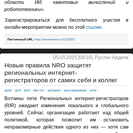
области ИИ, квантовых вычислений и
робототехники».
Зарегистрироваться для бесплатного участия в
онлайн-мероприятии можно по этой
ссылке
.
Постоянный URL:
http://servernews.ru/1123505
05.03.2025 [09:16], Руслан Авдеев
Новые правила NRO защитят
региональных интернет-
регистраторов от самих себя и коллег
apnic
ipv4
ipv6
ripe ncc
интернет
регулирование
сети
Вотчины пяти Региональных интернет-регистраторов
(RIR) ожидают изменения локального и глобального
уровней. Сейчас организации работают над общей
политикой, которая позволит им остановить
неправомерные действия одного из них — хотя сам