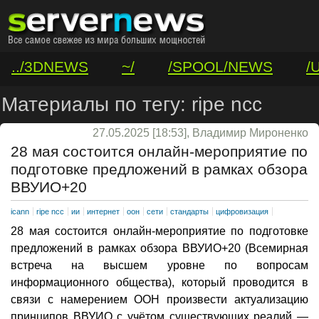
../3DNEWS
~/
/SPOOL/NEWS
/
/VAR/CONTACT
Материалы по тегу: ripe ncc
27.05.2025 [18:53], Владимир Мироненко
28 мая состоится онлайн-мероприятие по
подготовке предложений в рамках обзора
ВВУИО+20
icann
ripe ncc
ии
интернет
оон
сети
стандарты
цифровизация
28 мая состоится онлайн-мероприятие по подготовке
предложений в рамках обзора ВВУИО+20 (Всемирная
встреча на высшем уровне по вопросам
информационного общества), который проводится в
связи с намерением ООН произвести актуализацию
принципов ВВУИО с учётом существующих реалий —