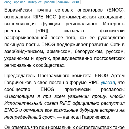
enog
ripe ncc
интернет
россия
санкции
сети
Евразийская группа сетевых операторов (ENOG),
основанная RIPE NCC (некоммерческая ассоциация,
выполняющая функции регионального Интернет-
реестра [RIR]), оказалась фактически
расформированной после того, как её руководство
покинуло посты. ENOG поддерживает развитие Сети в
азербайджанском, армянском, белорусском, русском,
украинском и других, преимущественно постсоветских
региональных сообществах.
Председатель Программного комитета ENOG Артём
Гавриченков в своё посте на форуме RIPE
указал
, что
сообщество ENOG практически распалось:
«Настоящим я при всем уважении прошу, чтобы
Исполнительный совет RIPE официально распустил
ENOG и отменил все возможные будущие встречи на
неопределённый срок»,
— написал Гавриченков.
Он отметил, что при нормальных обстоятельствах такое