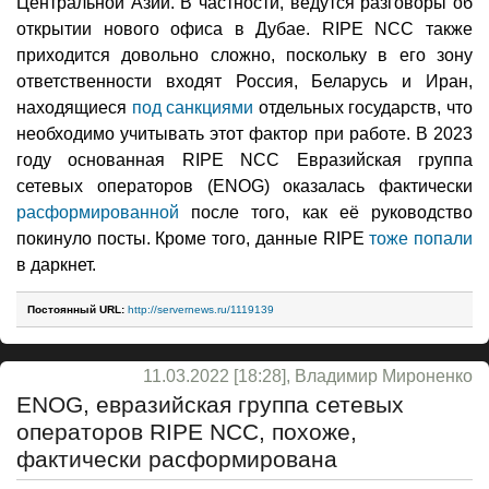
Центральной Азии. В частности, ведутся разговоры об
открытии нового офиса в Дубае. RIPE NCC также
приходится довольно сложно, поскольку в его зону
ответственности входят Россия, Беларусь и Иран,
находящиеся
под санкциями
отдельных государств, что
необходимо учитывать этот фактор при работе. В 2023
году основанная RIPE NCC Евразийская группа
сетевых операторов (ENOG) оказалась фактически
расформированной
после того, как её руководство
покинуло посты. Кроме того, данные RIPE
тоже попали
в даркнет.
Постоянный URL:
http://servernews.ru/1119139
11.03.2022 [18:28], Владимир Мироненко
ENOG, евразийская группа сетевых
операторов RIPE NCC, похоже,
фактически расформирована