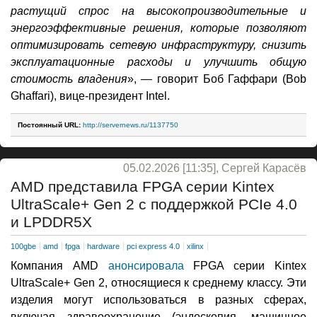
растущий спрос на высокопроизводительные и
энергоэффективные решения, которые позволяют
оптимизировать сетевую инфраструктуру, снизить
эксплуатационные расходы и улучшить общую
стоимость владения
», — говорит Боб Гаффари (Bob
Ghaffari), вице-президент Intel.
Постоянный URL:
http://servernews.ru/1137750
05.02.2026 [11:35], Сергей Карасёв
AMD представила FPGA серии Kintex
UltraScale+ Gen 2 с поддержкой PCIe 4.0
и LPDDR5X
100gbe
amd
fpga
hardware
pci express 4.0
xilinx
Компания AMD
анонсировала
FPGA серии Kintex
UltraScale+ Gen 2, относящиеся к среднему классу. Эти
изделия могут использоваться в разных сферах,
включая здравоохранение (эндоскопия, машинное