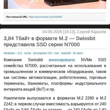
Постоянный URL:
http://servernews.ru/1144263
04.06.2026 [18:13], Сергей Карасёв
3,84 Тбайт в формате M.2 — Swissbit
представила SSD серии N7000
hardware
m.2
nvme
pci express 4.0
ssd
swissbit
tlc nand
Компания Swissbit
анонсировала
NVMe SSD
семейства N7000, рассчитанные на использование в
промышленном и коммерческом оборудовании, таком
как системы автоматизации, робототехника, торговые
терминалы, банкоматы, платформы индустриального
интернета вещей (IIoT) и пр.
Накопители выпускаются в форматах M.2 2280 и M.2
2242: в первом случае вместимость варьируется от 240
Гбайт до 3,84 Тбайт, во втором — от 240 Гбайт до 1,92