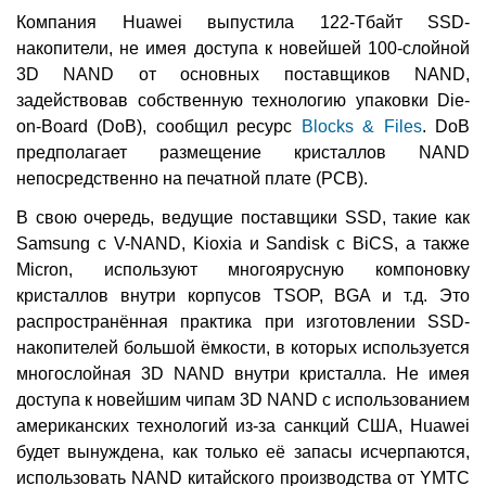
Компания Huawei выпустила 122-Тбайт SSD-
накопители, не имея доступа к новейшей 100-слойной
3D NAND от основных поставщиков NAND,
задействовав собственную технологию упаковки Die-
on-Board (DoB), сообщил ресурс
Blocks & Files
. DoB
предполагает размещение кристаллов NAND
непосредственно на печатной плате (PCB).
В свою очередь, ведущие поставщики SSD, такие как
Samsung с V-NAND, Kioxia и Sandisk с BiCS, а также
Micron, используют многоярусную компоновку
кристаллов внутри корпусов TSOP, BGA и т.д. Это
распространённая практика при изготовлении SSD-
накопителей большой ёмкости, в которых используется
многослойная 3D NAND внутри кристалла. Не имея
доступа к новейшим чипам 3D NAND с использованием
американских технологий из-за санкций США, Huawei
будет вынуждена, как только её запасы исчерпаются,
использовать NAND китайского производства от YMTC