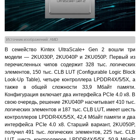
Источник изображений: AMD
В семейство Kintex UltraScale+ Gen 2 вошли три
модели — 2KU030P, 2KU040P и 2KU050P. Первый из
перечисленных чипов содержит 328 тыс. логических
элементов, 150 тыс. CLB LUT (Configurable Logic Block
Look-Up Table), четыре контроллера LPDDR4X/5/5X, а
также в общей сложности 33,9 Мбайт памяти.
Конфигурация включает два интерфейса PCIe 4.0 x8. В
свою очередь, решение 2KU040P насчитывает 410 тыс.
логических элементов и 187 тыс. CLB LUT, имеет шесть
контроллеров LPDDR4X/5/5X, 42,4 Мбайт памяти и два
интерфейса PCIe 4.0 x8. Старший вариант, 2KU050P,
получил 491 тыс. логических элементов, 225 тыс. CLB
LUT, шесть контроллеров LPDDR4X/5/5X, 50,9 Мбайт