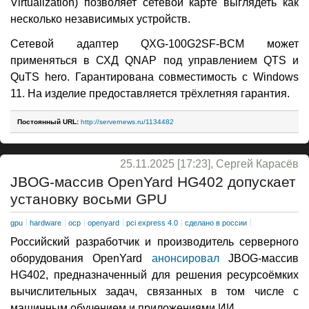
Virtualization) позволяет сетевой карте выглядеть как
несколько независимых устройств.
Сетевой адаптер QXG-100G2SF-BCM может
применяться в СХД QNAP под управлением QTS и
QuTS hero. Гарантирована совместимость с Windows
11. На изделие предоставляется трёхлетняя гарантия.
Постоянный URL:
http://servernews.ru/1134482
25.11.2025 [17:23], Сергей Карасёв
JBOG-массив OpenYard HG402 допускает
установку восьми GPU
gpu
hardware
ocp
openyard
pci express 4.0
сделано в россии
Российский разработчик и производитель серверного
оборудования OpenYard
анонсировал
JBOG-массив
HG402, предназначенный для решения ресурсоёмких
вычислительных задач, связанных в том числе с
машинным обучением и приложениями ИИ.