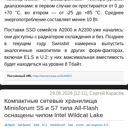
диапазонами: в первом случае он простирается от 0 до
+70 °C, во втором — от -25 до +85 °C. Среднее
энергопотребление составляет менее 10 Вт.
Поставки SSD семейств A2000 и A2200 уже начались:
они доступны с радиатором охлаждения и без. Позднее
в текущем году Swissbit намерена выпустить
аналогичные накопители в других форм-факторах,
включая E1.S и U.2: у них максимальная вместимость
будет находиться на уровне 8 Тбайт.
Постоянный URL:
http://servernews.ru/1144821
29.06.2026 [12:11], Сергей Карасёв
Компактные сетевые хранилища
Minisforum S5 и S7 типа All-Flash
оснащены чипом Intel Wildcat Lake
all-flash
hardware
intel
m.2
minisforum
nas
nvme
pci express 4.0