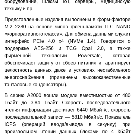
оборудование, шлюзы IoT, серверы, медицинскую
технику и пр.
Представленные изделия выполнены в форм-факторе
М.2 2280 на основе чипов флеш-памяти TLC NAND
«корпоративного класса». Для обмена данными служит
интерфейс PCIe 4.0 x4 (NVMe 1.4). Говорится о
поддержке AES-256 и TCG Opal 2.0, а также
фирменной технологии Powersafe, которая
обеспечивает защиту от сбоев питания и гарантирует
целостность данных даже в условиях нестабильного
энергоснабжения (применены высококачественные
танталовые конденсаторы).
В серию A2000 вошли модели вместимостью от 480
Гбайт до 3,84 Тбайт. Скорость последовательного
чтения информации достигает 6440 Мбайт/с, скорость
последовательной записи — 5810 Мбайт/с. Показатель
IOPS (операций ввода/вывода в секунду) при
произвольном чтении данных блоками по 4 Кбайт