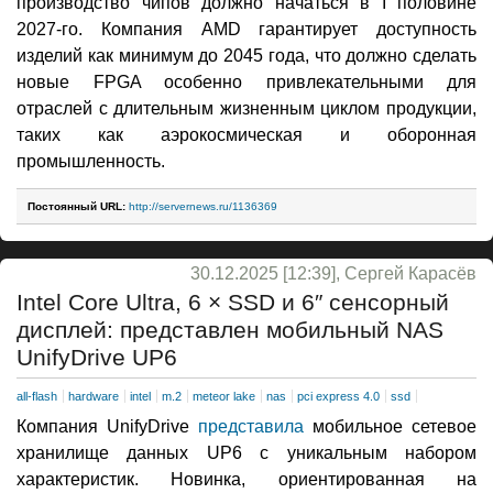
производство чипов должно начаться в I половине
2027-го. Компания AMD гарантирует доступность
изделий как минимум до 2045 года, что должно сделать
новые FPGA особенно привлекательными для
отраслей с длительным жизненным циклом продукции,
таких как аэрокосмическая и оборонная
промышленность.
Постоянный URL:
http://servernews.ru/1136369
30.12.2025 [12:39], Сергей Карасёв
Intel Core Ultra, 6 × SSD и 6″ сенсорный
дисплей: представлен мобильный NAS
UnifyDrive UP6
all-flash
hardware
intel
m.2
meteor lake
nas
pci express 4.0
ssd
Компания UnifyDrive
представила
мобильное сетевое
хранилище данных UP6 с уникальным набором
характеристик. Новинка, ориентированная на