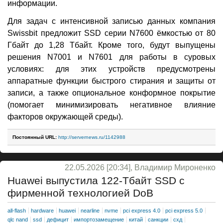
информации.
Для задач с интенсивной записью данных компания
Swissbit предложит SSD серии N7600 ёмкостью от 80
Гбайт до 1,28 Тбайт. Кроме того, будут выпущены
решения N7001 и N7601 для работы в суровых
условиях: для этих устройств предусмотрены
аппаратные функции быстрого стирания и защиты от
записи, а также опциональное конформное покрытие
(помогает минимизировать негативное влияние
факторов окружающей среды).
Постоянный URL:
http://servernews.ru/1142988
22.05.2026 [20:34], Владимир Мироненко
Huawei выпустила 122-Тбайт SSD с
фирменной технологией DoB
all-flash
hardware
huawei
nearline
nvme
pci express 4.0
pci express 5.0
qlc nand
ssd
дефицит
импортозамещение
китай
санкции
схд