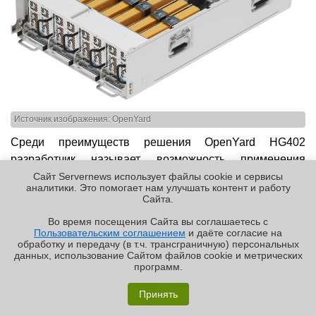
Источник изображения: OpenYard
Среди преимуществ решения OpenYard HG402
разработчик называет возможность применения
ускорителей потребительского уровня для инференса,
Сайт Servernews использует файлы cookie и сервисы
аналитики. Это помогает нам улучшать контент и работу
оптимизированное охлаждение, а также управление
Cайта.
через систему OYBMC. Обеспечивается быстрая
Во время посещения Cайта вы соглашаетесь с
замена GPU и вентиляторов; при этом для
Пользовательским соглашением
и даёте согласие на
✖
обслуживания массива не требуются инструменты.
обработку и передачу (в т.ч. трансграничную) персональных
данных, использование Cайтом файлов cookie и метрических
программ.
Ранее компания OpenYard
представила
GPU-сервер
Обзор «малолитражного суперкомпьютера» MSI
HN203I, построенный на аппаратной платформе Intel.
EdgeXpert MS-C931
Принять
Устройство допускает установку двух процессоров