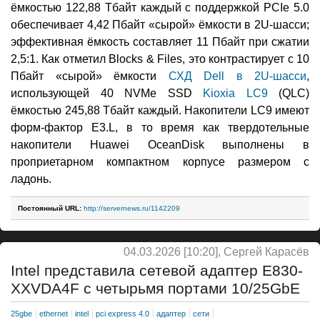
ёмкостью 122,88 Тбайт каждый с поддержкой PCIe 5.0
обеспечивает 4,42 Пбайт «сырой» ёмкости в 2U-шасси;
эффективная ёмкость составляет 11 Пбайт при сжатии
2,5:1. Как отметил Blocks & Files, это контрастирует с 10
Пбайт «сырой» ёмкости
СХД Dell в 2U-шасси
,
использующей 40 NVMe SSD
Kioxia LC9
(QLC)
ёмкостью 245,88 Тбайт каждый. Накопители LC9 имеют
форм-фактор E3.L, в то время как твердотельные
накопители Huawei OceanDisk выполнены в
проприетарном компактном корпусе размером с
ладонь.
Постоянный URL:
http://servernews.ru/1142209
04.03.2026 [10:20], Сергей Карасёв
Intel представила сетевой адаптер E830-
XXVDA4F с четырьмя портами 10/25GbE
25gbe
ethernet
intel
pci express 4.0
адаптер
сети