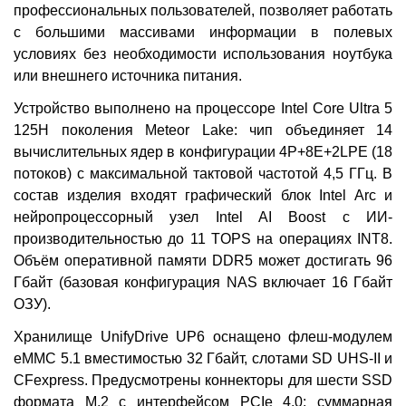
профессиональных пользователей, позволяет работать
с большими массивами информации в полевых
условиях без необходимости использования ноутбука
или внешнего источника питания.
Устройство выполнено на процессоре Intel Core Ultra 5
125H поколения Meteor Lake: чип объединяет 14
вычислительных ядер в конфигурации 4Р+8Е+2LPE (18
потоков) с максимальной тактовой частотой 4,5 ГГц. В
состав изделия входят графический блок Intel Arc и
нейропроцессорный узел Intel AI Boost с ИИ-
производительностью до 11 TOPS на операциях INT8.
Объём оперативной памяти DDR5 может достигать 96
Гбайт (базовая конфигурация NAS включает 16 Гбайт
ОЗУ).
Хранилище UnifyDrive UP6 оснащено флеш-модулем
eMMC 5.1 вместимостью 32 Гбайт, слотами SD UHS-II и
CFexpress. Предусмотрены коннекторы для шести SSD
формата М.2 с интерфейсом PCIe 4.0: суммарная