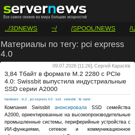
../3DNEWS
~/
/SPOOL/NEWS
/
/VAR/CONTACT
Материалы по тегу: pci express
4.0
09.07.2026 [11:26], Сергей Карасёв
3,84 Тбайт в формате М.2 2280 с PCIe
4.0: Swissbit выпустила индустриальные
SSD серии A2000
hardware
m.2
pci express 4.0
ssd
swissbit
tlc nand
Компания Swissbit
анонсировала
SSD семейства
A2000, ориентированные на высокопроизводительные
промышленные системы, периферийные устройства с
ИИ-функциями, сетевое и коммуникационное