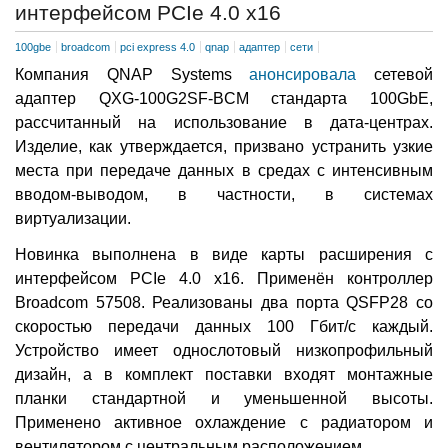
интерфейсом PCIe 4.0 x16
100gbe
broadcom
pci express 4.0
qnap
адаптер
сети
Компания QNAP Systems
анонсировала
сетевой
адаптер QXG-100G2SF-BCM стандарта 100GbE,
рассчитанный на использование в дата-центрах.
Изделие, как утверждается, призвано устранить узкие
места при передаче данных в средах с интенсивным
вводом-выводом, в частности, в системах
виртуализации.
Новинка выполнена в виде карты расширения с
интерфейсом PCIe 4.0 x16. Применён контроллер
Broadcom 57508. Реализованы два порта QSFP28 со
скоростью передачи данных 100 Гбит/с каждый.
Устройство имеет однослотовый низкопрофильный
дизайн, а в комплект поставки входят монтажные
планки стандартной и уменьшенной высоты.
Применено активное охлаждение с радиатором и
вентилятором с центральным расположением.