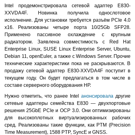
Intel продемонстрировала сетевой адаптер E830-
XXVDA4F. Новинка получила однослотовое
исполнение. Для установки требуется разъём PCIe 4.0
x16. Реализованы четыре порта 10/25Gb SFP28.
Применено пассивное охлаждение с крупным
радиатором. Заявлена совместимость с Red Hat
Enterprise Linux, SUSE Linux Enterprise Server, Ubuntu,
Debian 11, openEuler, а также с Windows Server. Прочие
технические характеристики пока не раскрываются. В
продажу сетевой адаптер E830-XXVDA4F поступит в
текущем году. Он будет предлагаться в том числе в
составе серверного оборудования НР.
Нужно отметить, что ранее Intel
анонсировала
другие
сетевые адаптеры семейства E830 — двухпортовые
решения 25GbE PCIe и OCP 3.0. Они оптимизированы
для высокоплотных виртуализированных рабочих
сред. Реализованы такие функции, как PTM (Precision
Time Measurement), 1588 PTP, SyncE и GNSS.