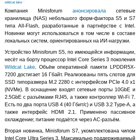
wildcat lake
Компания Minisforum
анонсировала
сетевые
хранилища (NAS) небольшого форм-фактора S5 и S7
типа All-Flash, разработанные в партнёрстве с Intel.
Новинки могут использоваться в том числе в составе
локальных систем, ориентированных на ИИ-нагрузки.
Устройство Minisforum S5, по имеющейся информации,
несёт на борту процессор Intel Core Series 3 поколения
Wildcat Lake
. Объём оперативной памяти LPDDR5X-
7200 достигает 16 Гбайт. Реализованы пять слотов для
SSD типоразмера M.2 2280 с интерфейсом PCIe 4.0 x1
(NVMe). В оснащение входят сетевые порты 10GbE и
2.5GbE с разъёмами RJ45, а также контроллер Wi-Fi 7.
Есть по два порта USB 4 (40 Гбит/с) и USB 3.2 Type-A, а
также интерфейс HDMI 2.1. Применено пассивное
охлаждение; питание подаётся через AC-разъём.
Вторая новинка, Minisforum S7, укомплектована чипом
Intel Core Ultra Series 3. Максимально поддерживаемый