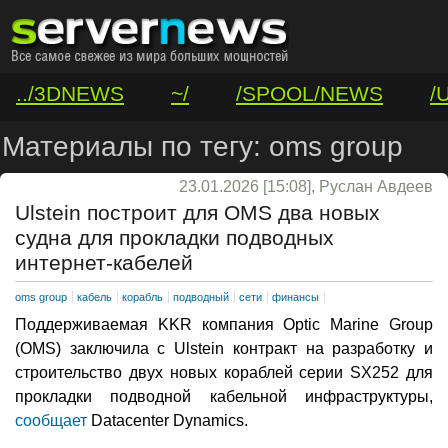
../3DNEWS
~/
/SPOOL/NEWS
/
/VAR/CONTACT
Материалы по тегу: oms group
23.01.2026 [15:08], Руслан Авдеев
Ulstein построит для OMS два новых
судна для прокладки подводных
интернет-кабелей
oms group
кабель
корабль
подводный
сети
финансы
Поддерживаемая KKR компания Optic Marine Group
(OMS) заключила с Ulstein контракт на разработку и
строительство двух новых кораблей серии SX252 для
прокладки подводной кабельной инфраструктуры,
сообщает
Datacenter Dynamics.