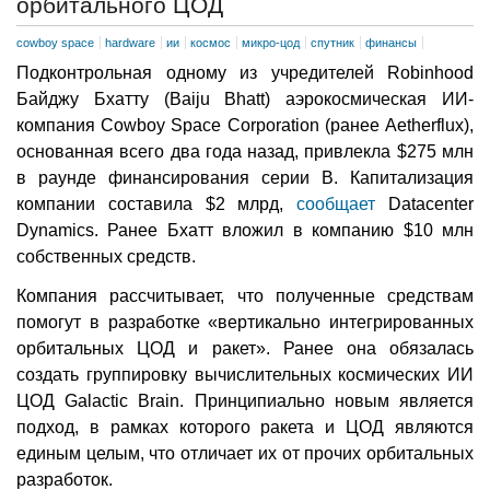
орбитального ЦОД
cowboy space
hardware
ии
космос
микро-цод
спутник
финансы
Подконтрольная одному из учредителей Robinhood
Байджу Бхатту (Baiju Bhatt) аэрокосмическая ИИ-
компания Cowboy Space Corporation (ранее Aetherflux),
основанная всего два года назад, привлекла $275 млн
в раунде финансирования серии B. Капитализация
компании составила $2 млрд,
сообщает
Datacenter
Dynamics. Ранее Бхатт вложил в компанию $10 млн
собственных средств.
Компания рассчитывает, что полученные средствам
помогут в разработке «вертикально интегрированных
орбитальных ЦОД и ракет». Ранее она обязалась
создать группировку вычислительных космических ИИ
ЦОД Galactic Brain. Принципиально новым является
подход, в рамках которого ракета и ЦОД являются
единым целым, что отличает их от прочих орбитальных
разработок.