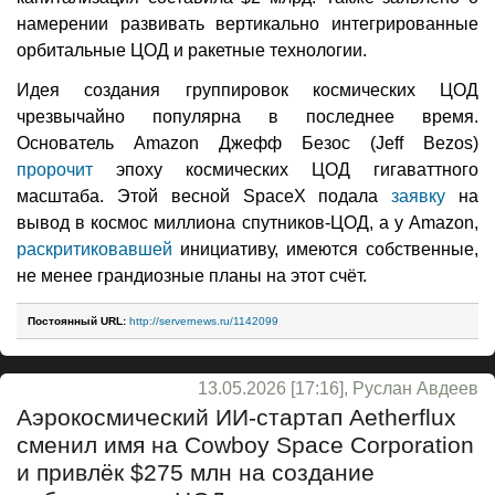
намерении развивать вертикально интегрированные
орбитальные ЦОД и ракетные технологии.
Идея создания группировок космических ЦОД
чрезвычайно популярна в последнее время.
Основатель Amazon Джефф Безос (Jeff Bezos)
пророчит
эпоху космических ЦОД гигаваттного
масштаба. Этой весной SpaceX подала
заявку
на
вывод в космос миллиона спутников-ЦОД, а у Amazon,
раскритиковавшей
инициативу, имеются собственные,
не менее грандиозные планы на этот счёт.
Постоянный URL:
http://servernews.ru/1142099
13.05.2026 [17:16], Руслан Авдеев
Аэрокосмический ИИ-стартап Aetherflux
сменил имя на Cowboy Space Corporation
и привлёк $275 млн на создание