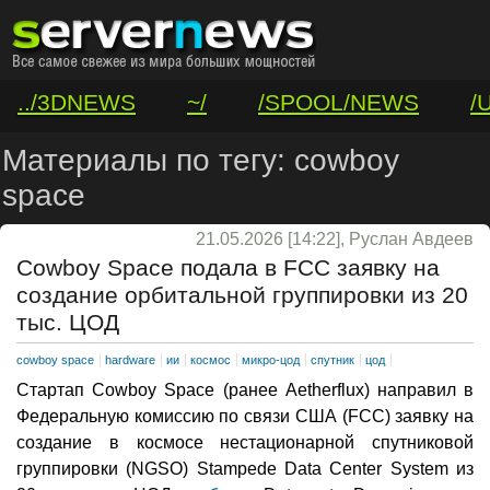
../3DNEWS
~/
/SPOOL/NEWS
/
/VAR/CONTACT
Материалы по тегу: cowboy
space
21.05.2026 [14:22], Руслан Авдеев
Cowboy Space подала в FCC заявку на
создание орбитальной группировки из 20
тыс. ЦОД
cowboy space
hardware
ии
космос
микро-цод
спутник
цод
Стартап Cowboy Space (ранее Aetherflux) направил в
Федеральную комиссию по связи США (FCC) заявку на
создание в космосе нестационарной спутниковой
группировки (NGSO) Stampede Data Center System из