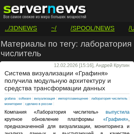
../3DNEWS
~/
/SPOOL/NEWS
/
/VAR/CONTACT
Материалы по тегу: лаборатория
числитель
12.02.2026 [15:16], Андрей Крупин
Система визуализации «Графиня»
получила модульную архитектуру и
средства трансформации данных
grafana
software
визуализация
импортозамещение
лаборатория числитель
мониторинг
сделано в россии
Компания «Лаборатория числитель»
выпустила
крупное обновление платформы
«Графиня»
,
предназначенной для визуализации, мониторинга и
анализа данных и выступающей в качестве