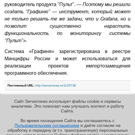
руководитель продукта "Пульт". —
Поэтому мы решили
создать "Графиню" — инструмент, который может
не только решать те же задачи, что и Grafana, но и
позволит существенно нарастить
функциональность по мониторингу системы
"Пульт"».
Система «Графиня» зарегистрирована в реестре
Минцифры России и может использоваться для
реализации проектов импортозамещения
программного обеспечения.
Постоянный URL:
http://servernews.ru/1126738
Сайт Servernews использует файлы cookie и сервисы
Следующие новости »
аналитики. Это помогает нам улучшать контент и работу
Cайта.
Во время посещения Cайта вы соглашаетесь с
Пользовательским соглашением
и даёте согласие на
✖
РЕКЛАМА • ООО «ЛАБОРАТОРИЯ ЧИСЛИТЕЛЬ»
обработку и передачу (в т.ч. трансграничную) персональных
Copyright ©2010-2026