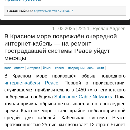
Постоянный URL:
http://servernews.ru/1124487
11.03.2025 [22:54], Руслан Авдеев
В Красном море повреждён очередной
интернет-кабель — на ремонт
пострадавшей системы Peace уйдут
месяцы
волс
египет
интернет
йемен
кабель
подводный
сбой
сети
В Красном море произошёл обрыв подводного
интернет-кабеля Peace
. Первой о происшествии,
случившемся приблизительно в 1450 км от египетского
побережья, сообщила
Submarine Cable Networks
. Пока
точная причина обрыва не называется, но в последнее
время Красное море стало крайне неблагоприятной
средой для кабелей. Кабельная система Peace
протяжённостью 25 тыс. км связывает 13 стран: Египет,