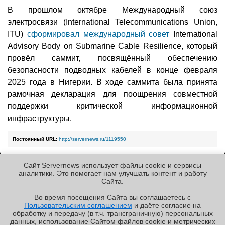
В прошлом октябре Международный союз
электросвязи (International Telecommunications Union,
ITU)
сформировал международный совет
International
Advisory Body on Submarine Cable Resilience, который
провёл саммит, посвящённый обеспечению
безопасности подводных кабелей в конце февраля
2025 года в Нигерии. В ходе саммита была принята
рамочная декларация для поощрения совместной
поддержки критической информационной
инфраструктуры.
Постоянный URL:
http://servernews.ru/1119550
Сайт Servernews использует файлы cookie и сервисы
Следующие новости »
аналитики. Это помогает нам улучшать контент и работу
Cайта.
Во время посещения Cайта вы соглашаетесь с
Пользовательским соглашением
и даёте согласие на
✖
РЕКЛАМА • ООО «ЛАБОРАТОРИЯ ЧИСЛИТЕЛЬ»
обработку и передачу (в т.ч. трансграничную) персональных
Copyright ©2010-2026
данных, использование Cайтом файлов cookie и метрических
Servernews
.
Пользовательское