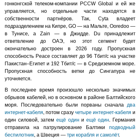
гонконгской телеком-компании PCCW Global и ей же
управляется, но отдельные части находятся в
собственности партнёров. Так, Cyta владеет
подразделением на Кипре, GO — на Мальте, Ooredoo —
в Тунисе, а Zain — в Джидде. Du принадлежит
ответвление до ОАЭ, но этот сегмент будет
окончательно достроен в 2026 году. Пропускная
способность Peace составляет до 96 Тбит/с на участке
Пакистан–Египет и 192 Тбит/с — в Средиземном море.
Пропускная способность ветки до Сингапура не
уточняется.
В последнее время произошло несколько значимых
обрывов кабелей, но в основном в районе Балтийского
моря. Последовательно были порваны сначала
два
интернет-кабеля
, потом сразу
четыре интернет-кабеля
и
один силовой, затем
ещё один
и
ещё один
. Германия
отправила на патрулирование Балтики
подводный
беспилотник
, а Швеция —
три корабля и самолёт
.