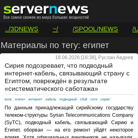
../3DNEWS
~/
/SPOOL/NEWS
/
/VAR/CONTACT
Материалы по тегу: египет
18.06.2026 [16:38], Руслан Авдеев
Сирия подозревает, что подводный
интернет-кабель, связывающий страну с
Египтом, повреждён в результате
«систематического саботажа»
волс
египет
интернет
кабель
подводный
сбой
сети
сирия
По данным принадлежащей сирийскому государству
телеком-структуры Syrian Telecommunications Company
(SyTC), подводный кабель, связывающий Сирию и
Египет, оборван — на его ремонт уйдёт некоторое
время. Хотя официальных виновников не называли,