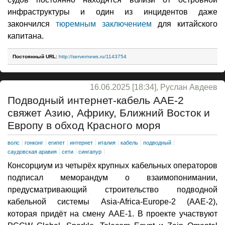
инфраструктуры и один из инцидентов даже
закончился
тюремным заключением
для китайского
капитана.
Постоянный URL:
http://servernews.ru/1143754
16.06.2025 [18:34], Руслан Авдеев
Подводный интернет-кабель AAE-2
свяжет Азию, Африку, Ближний Восток и
Европу в обход Красного моря
волс
гонконг
египет
интернет
италия
кабель
подводный
саудовская аравия
сети
сингапур
Консорциум из четырёх крупных кабельных операторов
подписал меморандум о взаимопонимании,
предусматривающий строительство подводной
кабельной системы Asia-Africa-Europe-2 (AAE-2),
которая придёт на смену AAE-1. В проекте участвуют