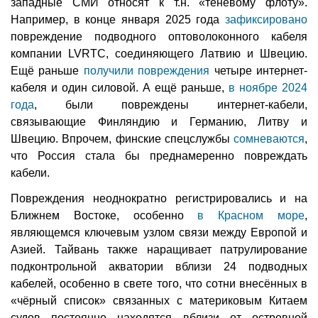
западные СМИ относят к т.н. «теневому флоту».
Например, в конце января 2025 года
зафиксировано
повреждение подводного оптоволоконного кабеля
компании LVRTC, соединяющего Латвию и Швецию.
Ещё раньше
получили повреждения
четыре интернет-
кабеля и один силовой. А ещё раньше,
в ноябре 2024
года
, были повреждены интернет-кабели,
связывающие Финляндию и Германию, Литву и
Швецию. Впрочем, финские спецслужбы
сомневаются
,
что Россия стала бы преднамеренно повреждать
кабели.
Повреждения неоднократно регистрировались и на
Ближнем Востоке, особенно
в Красном море
,
являющемся ключевым узлом связи между Европой и
Азией. Тайвань также наращивает патрулирование
подконтрольной акватории вблизи 24 подводных
кабелей, особенно в свете того, что сотни внесённых в
«чёрный список» связанных с материковым Китаем
судов постоянно находятся вблизи от островной