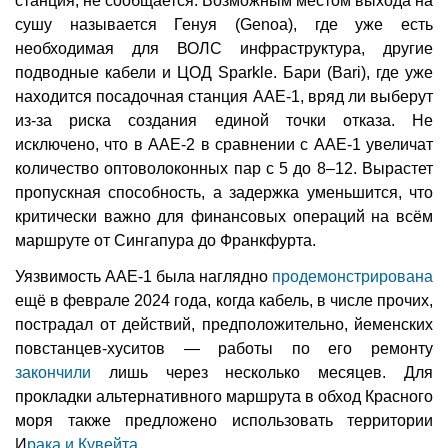
станция, не сообщается. Возможным местом выхода на
сушу называется Генуя (Genoa), где уже есть
необходимая для ВОЛС инфраструктура, другие
подводные кабели и ЦОД Sparkle. Бари (Bari), где уже
находится посадочная станция AAE-1, вряд ли выберут
из-за риска создания единой точки отказа. Не
исключено, что в AAE-2 в сравнении с AAE-1 увеличат
количество оптоволоконных пар с 5 до 8–12. Вырастет
пропускная способность, а задержка уменьшится, что
критически важно для финансовых операций на всём
маршруте от Сингапура до Франкфурта.
Уязвимость AAE-1 была наглядно
продемонстрирована
ещё в феврале 2024 года, когда кабель, в числе прочих,
пострадал от действий, предположительно, йеменских
повстанцев-хуситов — работы по его ремонту
закончили
лишь через несколько месяцев. Для
прокладки альтернативного маршрута в обход Красного
моря также предложено использовать территории
И
рака и Кувейта
.