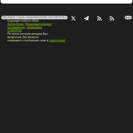
РЕКЛАМА • ООО «ЛАБОРАТОРИЯ ЧИСЛИТЕЛЬ»
Copyright ©2010-2026
Servernews
.
Пользовательское
соглашение
.
Защищено
CURATOR
.
По всем интересующим Вас
вопросам, Вы можете
направить сообщение нам в
/var/contact