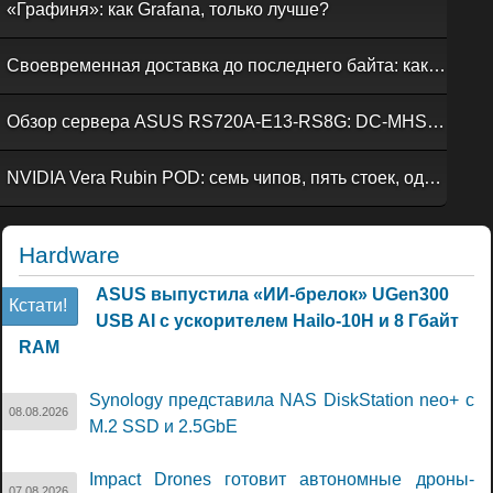
«Графиня»: как Grafana, только лучше?
Своевременная доставка до последнего байта: как российская сеть Curator CDN совмещает скорость, безопасность и гибкость управления
Обзор сервера ASUS RS720A-E13-RS8G: DC-MHS во всей красе
NVIDIA Vera Rubin POD: семь чипов, пять стоек, один ИИ-суперкомпьютер
Hardware
ASUS выпустила «ИИ-брелок» UGen300
Кстати!
USB AI с ускорителем Hailo-10H и 8 Гбайт
RAM
Synology представила NAS DiskStation neo+ с
08.08.2026
M.2 SSD и 2.5GbE
Impact Drones готовит автономные дроны-
07.08.2026