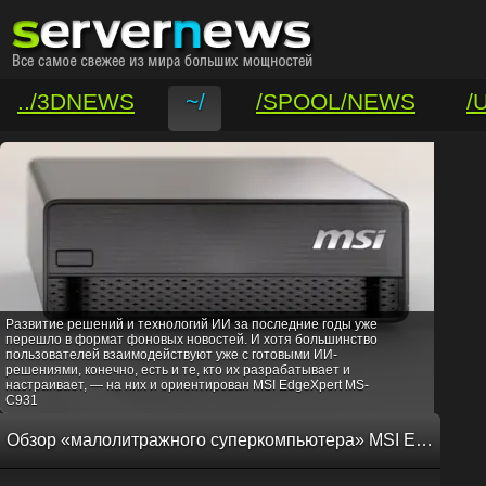
../3DNEWS
~/
/SPOOL/NEWS
/
/VAR/CONTACT
Развитие решений и технологий ИИ за последние годы уже
перешло в формат фоновых новостей. И хотя большинство
пользователей взаимодействуют уже с готовыми ИИ-
решениями, конечно, есть и те, кто их разрабатывает и
настраивает, — на них и ориентирован MSI EdgeXpert MS-
C931
Обзор «малолитражного суперкомпьютера» MSI EdgeXpert MS-C931