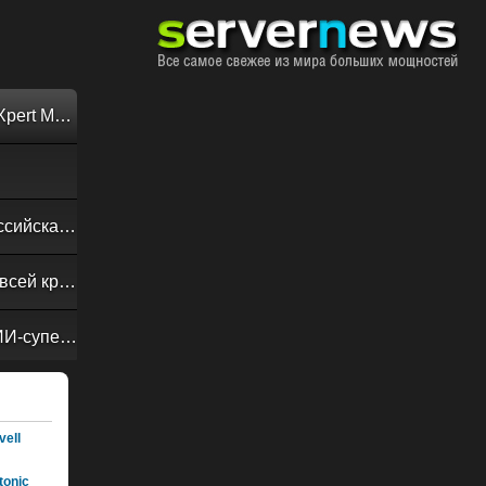
Обзор «малолитражного суперкомпьютера» MSI EdgeXpert MS-C931
Своевременная доставка до последнего байта: как российская сеть Curator CDN совмещает скорость, безопасность и гибкость управления
Обзор сервера ASUS RS720A-E13-RS8G: DC-MHS во всей красе
NVIDIA Vera Rubin POD: семь чипов, пять стоек, один ИИ-суперкомпьютер
ell
onic