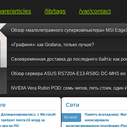
hare/articles
/lib/tags
/var/contact
«Графиня»: как Grafana, только лучше?
re
Сети
Долицензировались: с Microsoft
Память вскладчину: Marv
Кстати!
требуют почти £6 млрд за
анонсировала
 цен на ПО
дезагрегированную платформу Phot