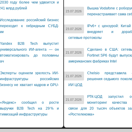
2030 году более чем удвоится и
241 млрд рублей
Вышка Vodafone с робору
23.07.2026
перенастраивает сама се
Исследование: российский бизнес
переходит к гибридным СУБД-
IPv6+ с цензурой: Китай
23.07.2026
ам
внедряет и дораба
сетевые протоколы
Yandex B2B Tech выпустит
универсального ИИ-агента — он
Сделано в США: сетев
21.07.2026
втоматизировать до половины
Fortinet SP6 будут выпуск
дач
американских фабриках Intel
Эксперты оценили зрелость ИИ-
Chelsio представила 
21.07.2026
инфраструктуры российских
решения седьмого покол
бизнесу не хватает кадров и GPU-
ИИ ЦОД
й
РТК-ЦОД запустил об
21.07.2026
«Яндекс» сообщил о росте
мониторинг качества 
выручки B2B Tech на 29 % и
связи для 20 тысяч объектов зак
птимизаций инфраструктуры
«Ростелекома»