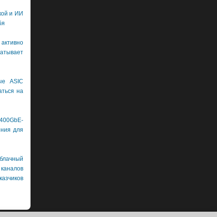
кой и ИИ
бя
 активно
тывает
ые ASIC
аться на
400GbE-
ения для
лачный
каналов
азчиков