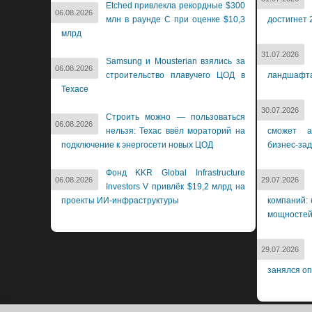
Etched привлекла рекордные $300
06.08.2026
млн в раунде C при оценке $10,3
достигнет 
млрд
31.07.2026
Samsung и Mousterian взялись за
06.08.2026
строительство плавучего ЦОД в
ландшафт
Техасе
30.07.2026
Строить можно — пользоваться
06.08.2026
нельзя: Техас ввёл мораторий на
сможет а
подключение к энергосети новых ЦОД
бизнес-за
Фонд KKR Global Infrastructure
06.08.2026
29.07.2026
Investors V привлёк $19,2 млрд на
проекты ИИ-инфраструктуры
компаний: 
мощносте
29.07.2026
занялся о