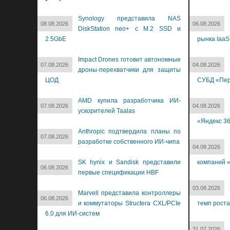
Synology представила NAS
08.08.2026
06.08.2026
DiskStation neo+ с M.2 SSD и
2.5GbE
рынка IaaS
Impact Drones готовит автономные
07.08.2026
04.08.2026
дроны-перехватчики для защиты
ЦОД
СУБД «Пер
AMD купила разработчика ИИ-
07.08.2026
04.08.2026
ускорителей Taalas
«Яндекс 3
Anthropic подтвердила планы по
07.08.2026
разработке собственного ИИ-чипа
04.08.2026
SK hynix и Sandisk представили
компаний «
06.08.2026
первые спецификации HBF
03.08.2026
Marvell представила контроллеры
06.08.2026
и коммутаторы Structera CXL/PCIe
темп роста
6.0 для ИИ-систем
31.07.2026