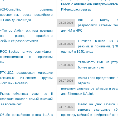
Fabric с оптическим интерконнекто
iKS-Consulting оценила
ИИ-инфраструктур
перспективы роста российского
 и PaaS до 2029 года
Bull и Kalray за
08.08.2026
разработкой сетевых те
«Тантор Лабс» усилила позиции
для ИИ и НРС
на рынке, приобретя
сей» и её разработчиков
Lumilens вышла из с
08.08.2026
режима и привлекла $70
ROC Backup получил сертификат
оценкой в $5,51 млрд
совместимости с сервисами
60»
Уязвимости BMC не устр
07.08.2026
более десяти лет
РТК-ЦОД реализовал миграцию
ключевых ИТ-систем группы
Astera Labs представила 
26.07.2026
ЛокоТех» в облако
отрасли 3,2-Т
интеллектуальные ретаймеры и ре
Рынок облачных услуг во II
для Ethernet и UALink
квартале показал самый высокий
 за восемь лет
Налог на дно: Орегон 
24.07.2026
взимать ежегодные с
Объём российского рынка IaaS к
прокладку кабелей в прибрежной зон