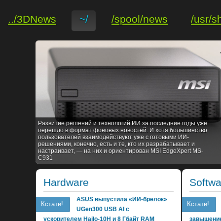
../3DNews
~/
/spool/news
/usr/s
Развитие решений и технологий ИИ за последние годы уже
перешло в формат фоновых новостей. И хотя большинство
пользователей взаимодействуют уже с готовыми ИИ-
решениями, конечно, есть и те, кто их разрабатывает и
настраивает, — на них и ориентирован MSI EdgeXpert MS-
C931
Hardware
Softwa
ASUS выпустила «ИИ-брелок»
Кстати!
Кстати!
UGen300 USB AI с
ускорителем Hailo-10H и 8 Гбайт RAM
завышение