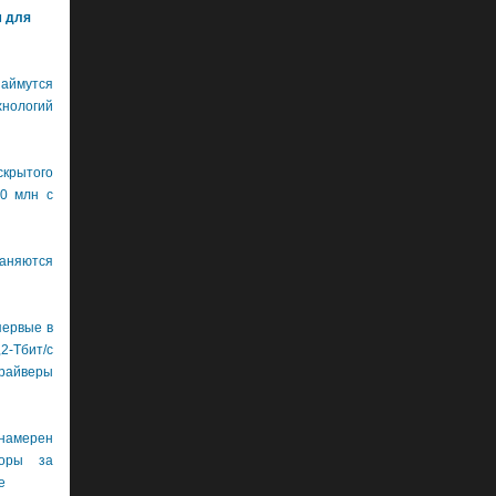
м для
ймутся
хнологий
крытого
0 млн с
аняются
первые в
бит/с
драйверы
намерен
боры за
е