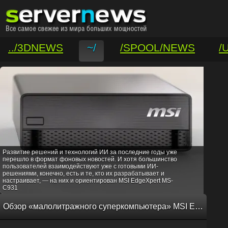
../3DNEWS
~/
/SPOOL/NEWS
/
/VAR/CONTACT
Развитие решений и технологий ИИ за последние годы уже
перешло в формат фоновых новостей. И хотя большинство
пользователей взаимодействуют уже с готовыми ИИ-
решениями, конечно, есть и те, кто их разрабатывает и
настраивает, — на них и ориентирован MSI EdgeXpert MS-
C931
Обзор «малолитражного суперкомпьютера» MSI EdgeXpert MS-C931