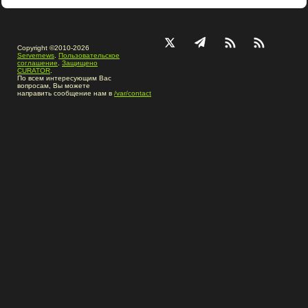
Copyright ©2010-2026
Servernews
.
Пользовательское
соглашение
.
Защищено
CURATOR
.
По всем интересующим Вас
вопросам, Вы можете
направить сообщение нам в
/var/contact