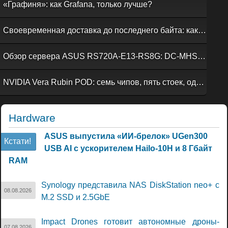
«Графиня»: как Grafana, только лучше?
Своевременная доставка до последнего байта: как российская сеть Curator CDN совмещает скорость, безопасность и гибкость управления
Обзор сервера ASUS RS720A-E13-RS8G: DC-MHS во всей красе
NVIDIA Vera Rubin POD: семь чипов, пять стоек, один ИИ-суперкомпьютер
Hardware
ASUS выпустила «ИИ-брелок» UGen300
Кстати!
USB AI с ускорителем Hailo-10H и 8 Гбайт
RAM
Synology представила NAS DiskStation neo+ с
08.08.2026
M.2 SSD и 2.5GbE
Impact Drones готовит автономные дроны-
07.08.2026