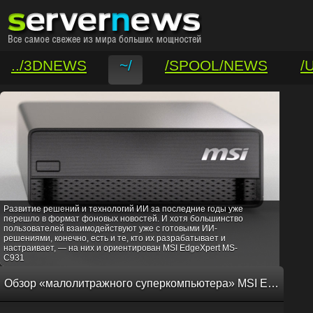
../3DNEWS
~/
/SPOOL/NEWS
/
/VAR/CONTACT
Развитие решений и технологий ИИ за последние годы уже
перешло в формат фоновых новостей. И хотя большинство
пользователей взаимодействуют уже с готовыми ИИ-
решениями, конечно, есть и те, кто их разрабатывает и
настраивает, — на них и ориентирован MSI EdgeXpert MS-
C931
Обзор «малолитражного суперкомпьютера» MSI EdgeXpert MS-C931