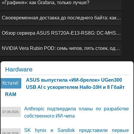
«Графиня»: как Grafana, только лучше?
Своевременная доставка до последнего байта: как российская сеть Curator CDN совмещает скорость, безопасность и гибкость управления
Обзор сервера ASUS RS720A-E13-RS8G: DC-MHS во всей красе
NVIDIA Vera Rubin POD: семь чипов, пять стоек, один ИИ-суперкомпьютер
Hardware
ASUS выпустила «ИИ-брелок» UGen300
Кстати!
USB AI с ускорителем Hailo-10H и 8 Гбайт
RAM
Anthropic подтвердила планы по разработке
07.08.2026
собственного ИИ-чипа
SK hynix и Sandisk представили первые
06.08.2026