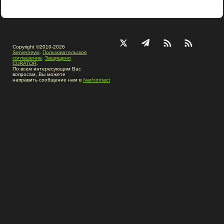
Copyright ©2010-2026
Servernews
.
Пользовательское
соглашение
.
Защищено
CURATOR
.
По всем интересующим Вас
вопросам, Вы можете
направить сообщение нам в
/var/contact