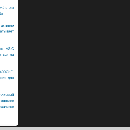
кой и ИИ
бя
 активно
тывает
ые ASIC
аться на
400GbE-
ения для
лачный
каналов
азчиков