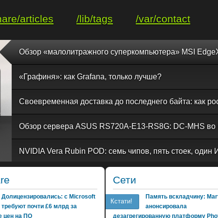
hare/articles
/lib/tags
/var/contact
«Графиня»: как Grafana, только лучше?
re
Сети
Долицензировались: с Microsoft
Память вскладчину: Marv
Кстати!
требуют почти £6 млрд за
анонсировала
 цен на ПО
дезагрегированную платформу Phot