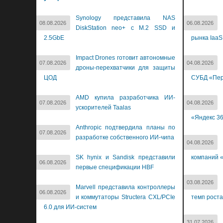
Synology представила NAS
08.08.2026
06.08.2026
DiskStation neo+ с M.2 SSD и
2.5GbE
рынка IaaS
Impact Drones готовит автономные
07.08.2026
04.08.2026
дроны-перехватчики для защиты
ЦОД
СУБД «Пер
AMD купила разработчика ИИ-
07.08.2026
04.08.2026
ускорителей Taalas
«Яндекс 3
Anthropic подтвердила планы по
07.08.2026
разработке собственного ИИ-чипа
04.08.2026
SK hynix и Sandisk представили
компаний «
06.08.2026
первые спецификации HBF
03.08.2026
Marvell представила контроллеры
06.08.2026
и коммутаторы Structera CXL/PCIe
темп роста
6.0 для ИИ-систем
31.07.2026