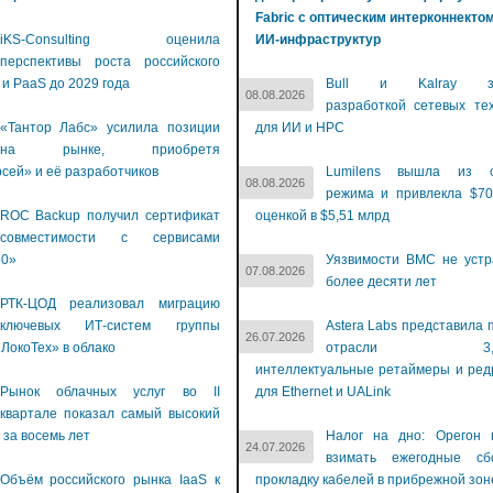
Fabric с оптическим интерконнекто
iKS-Consulting оценила
ИИ-инфраструктур
перспективы роста российского
 и PaaS до 2029 года
Bull и Kalray за
08.08.2026
разработкой сетевых те
«Тантор Лабс» усилила позиции
для ИИ и НРС
на рынке, приобретя
сей» и её разработчиков
Lumilens вышла из с
08.08.2026
режима и привлекла $70
ROC Backup получил сертификат
оценкой в $5,51 млрд
совместимости с сервисами
60»
Уязвимости BMC не устр
07.08.2026
более десяти лет
РТК-ЦОД реализовал миграцию
ключевых ИТ-систем группы
Astera Labs представила 
26.07.2026
ЛокоТех» в облако
отрасли 3,2-Т
интеллектуальные ретаймеры и ре
Рынок облачных услуг во II
для Ethernet и UALink
квартале показал самый высокий
 за восемь лет
Налог на дно: Орегон 
24.07.2026
взимать ежегодные с
Объём российского рынка IaaS к
прокладку кабелей в прибрежной зон