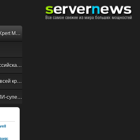
Обзор «малолитражного суперкомпьютера» MSI EdgeXpert MS-C931
Своевременная доставка до последнего байта: как российская сеть Curator CDN совмещает скорость, безопасность и гибкость управления
Обзор сервера ASUS RS720A-E13-RS8G: DC-MHS во всей красе
NVIDIA Vera Rubin POD: семь чипов, пять стоек, один ИИ-суперкомпьютер
ell
onic