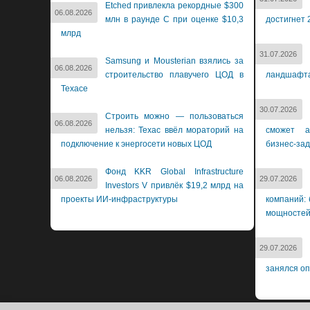
Etched привлекла рекордные $300
06.08.2026
млн в раунде C при оценке $10,3
достигнет 
млрд
31.07.2026
Samsung и Mousterian взялись за
06.08.2026
строительство плавучего ЦОД в
ландшафт
Техасе
30.07.2026
Строить можно — пользоваться
06.08.2026
нельзя: Техас ввёл мораторий на
сможет а
подключение к энергосети новых ЦОД
бизнес-за
Фонд KKR Global Infrastructure
06.08.2026
29.07.2026
Investors V привлёк $19,2 млрд на
проекты ИИ-инфраструктуры
компаний: 
мощносте
29.07.2026
занялся о