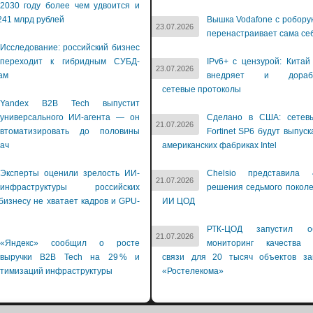
2030 году более чем удвоится и
241 млрд рублей
Вышка Vodafone с робору
23.07.2026
перенастраивает сама се
Исследование: российский бизнес
переходит к гибридным СУБД-
IPv6+ с цензурой: Китай
23.07.2026
ам
внедряет и дораба
сетевые протоколы
Yandex B2B Tech выпустит
универсального ИИ-агента — он
Сделано в США: сетев
21.07.2026
втоматизировать до половины
Fortinet SP6 будут выпуск
дач
американских фабриках Intel
Эксперты оценили зрелость ИИ-
Chelsio представила 
21.07.2026
инфраструктуры российских
решения седьмого покол
бизнесу не хватает кадров и GPU-
ИИ ЦОД
й
РТК-ЦОД запустил об
21.07.2026
«Яндекс» сообщил о росте
мониторинг качества 
выручки B2B Tech на 29 % и
связи для 20 тысяч объектов зак
птимизаций инфраструктуры
«Ростелекома»