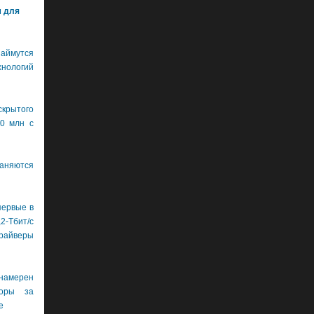
м для
ймутся
хнологий
крытого
0 млн с
аняются
первые в
бит/с
драйверы
намерен
боры за
е