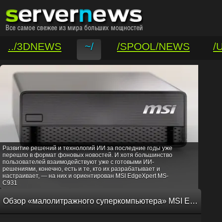
../3DNEWS
~/
/SPOOL/NEWS
/
/VAR/CONTACT
Развитие решений и технологий ИИ за последние годы уже
перешло в формат фоновых новостей. И хотя большинство
пользователей взаимодействуют уже с готовыми ИИ-
решениями, конечно, есть и те, кто их разрабатывает и
настраивает, — на них и ориентирован MSI EdgeXpert MS-
C931
Обзор «малолитражного суперкомпьютера» MSI EdgeXpert MS-C931