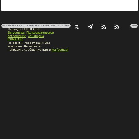
РЕКЛАМА • ООО «ЛАБОРАТОРИЯ ЧИСЛИТЕЛЬ»
Copyright ©2010-2026
Servernews
.
Пользовательское
соглашение
.
Защищено
CURATOR
.
По всем интересующим Вас
вопросам, Вы можете
направить сообщение нам в
/var/contact