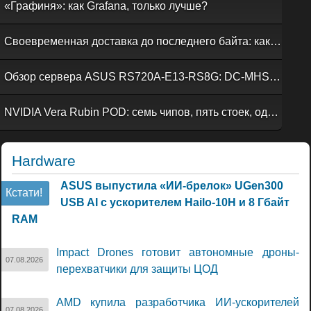
«Графиня»: как Grafana, только лучше?
Своевременная доставка до последнего байта: как российская сеть Curator CDN совмещает скорость, безопасность и гибкость управления
Обзор сервера ASUS RS720A-E13-RS8G: DC-MHS во всей красе
NVIDIA Vera Rubin POD: семь чипов, пять стоек, один ИИ-суперкомпьютер
Hardware
ASUS выпустила «ИИ-брелок» UGen300
Кстати!
USB AI с ускорителем Hailo-10H и 8 Гбайт
RAM
Impact Drones готовит автономные дроны-
07.08.2026
перехватчики для защиты ЦОД
AMD купила разработчика ИИ-ускорителей
07.08.2026