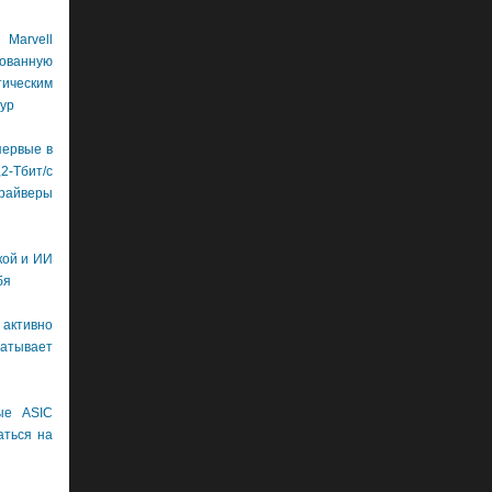
Marvell
рованную
ическим
ур
первые в
бит/с
драйверы
кой и ИИ
бя
 активно
тывает
ые ASIC
аться на