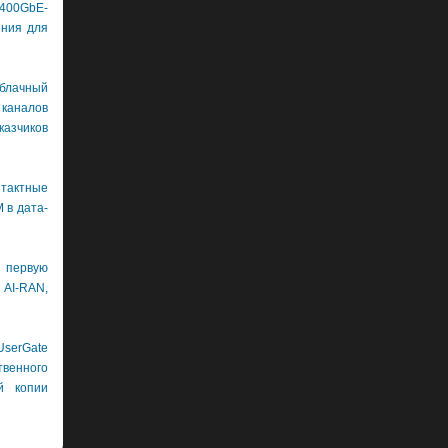
400GbE-
ения для
лачный
каналов
азчиков
нтактные
 в дата-
первую
 AI-RAN,
erGate
венного
й копии