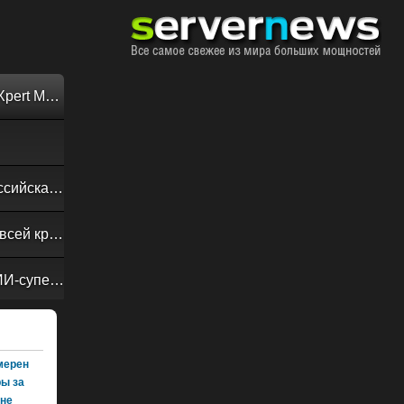
Обзор «малолитражного суперкомпьютера» MSI EdgeXpert MS-C931
Своевременная доставка до последнего байта: как российская сеть Curator CDN совмещает скорость, безопасность и гибкость управления
Обзор сервера ASUS RS720A-E13-RS8G: DC-MHS во всей красе
NVIDIA Vera Rubin POD: семь чипов, пять стоек, один ИИ-суперкомпьютер
амерен
ры за
оне