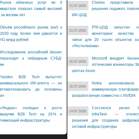
Рынок облачных услуг во II
Chelsio представила 
21.07.2026
квартале показал самый высокий
решения седьмого покол
 за восемь лет
ИИ ЦОД
Объём российского рынка IaaS к
РТК-ЦОД запустил об
21.07.2026
2030 году более чем удвоится и
мониторинг качества 
241 млрд рублей
связи для 20 тысяч объектов зак
«Ростелекома»
Исследование: российский бизнес
переходит к гибридным СУБД-
Microsoft внедрит беско
20.07.2026
ам
оптические коннекторы 3M
центах Azure
Yandex B2B Tech выпустит
универсального ИИ-агента — он
Nokia анонсировала 
15.07.2026
втоматизировать до половины
коммерческую платформу
дач
разработанную совместно с NVIDIA
«Яндекс» сообщил о росте
Состоялся релиз Us
14.07.2026
выручки B2B Tech на 29 % и
InfraTwin — отечест
птимизаций инфраструктуры
решения для создания цифрово
сетевой инфраструктуры