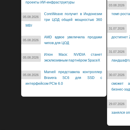
проекты ИИ-инфраструктуры
03.08.2026
CoreWeave получит в Индонезии
темп роста
05.08.2026
три ЦОД общей мощностью 360
МВт
31.07.2026
AMD вдвое увеличила продажи
достигнет 
05.08.2026
чипов для ЦОД
31.07.2026
Илон Маск: NVIDIA станет
05.08.2026
эксклюзивным партнёром SpaceX
ландшафт
Marvell представила контроллер
05.08.2026
30.07.2026
Bravera SC6 для SSD с
интерфейсом PCIe 6.0
сможет а
бизнес-за
29.07.2026
занялся о