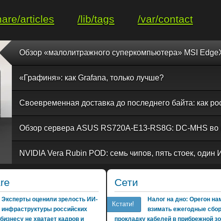
hare/articles
/lib/tags
/var/contact
«Графиня»: как Grafana, только лучше?
re
Сети
Эксперты оценили зрелость ИИ-
Налог на дно: Орегон н
Кстати!
инфраструктуры российских
взимать ежегодные сбо
бизнесу не хватает кадров и
прокладку кабелей в прибрежной з