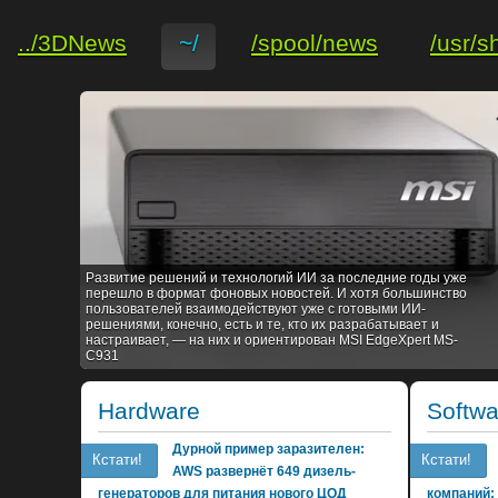
../3DNews
~/
/spool/news
/usr/s
Развитие решений и технологий ИИ за последние годы уже
перешло в формат фоновых новостей. И хотя большинство
пользователей взаимодействуют уже с готовыми ИИ-
решениями, конечно, есть и те, кто их разрабатывает и
настраивает, — на них и ориентирован MSI EdgeXpert MS-
C931
Hardware
Softwa
Дурной пример заразителен:
Кстати!
Кстати!
AWS развернёт 649 дизель-
генераторов для питания нового ЦОД
компаний: 