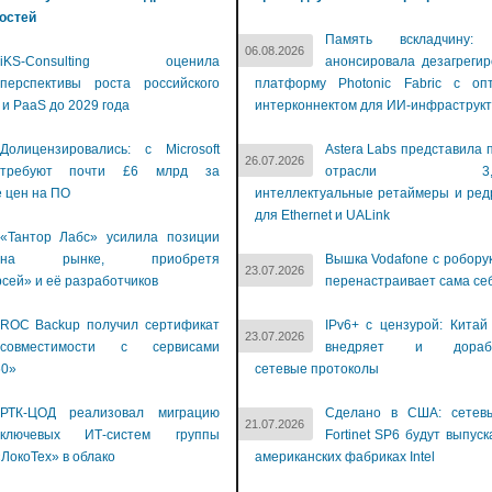
остей
Память вскладчину: 
06.08.2026
iKS-Consulting оценила
анонсировала дезагреги
перспективы роста российского
платформу Photonic Fabric с опт
 и PaaS до 2029 года
интерконнектом для ИИ-инфраструкт
Долицензировались: с Microsoft
Astera Labs представила 
26.07.2026
требуют почти £6 млрд за
отрасли 3,2-Т
 цен на ПО
интеллектуальные ретаймеры и ре
для Ethernet и UALink
«Тантор Лабс» усилила позиции
на рынке, приобретя
Вышка Vodafone с робору
23.07.2026
сей» и её разработчиков
перенастраивает сама се
ROC Backup получил сертификат
IPv6+ с цензурой: Китай
23.07.2026
совместимости с сервисами
внедряет и дораба
60»
сетевые протоколы
РТК-ЦОД реализовал миграцию
Сделано в США: сетев
21.07.2026
ключевых ИТ-систем группы
Fortinet SP6 будут выпуск
ЛокоТех» в облако
американских фабриках Intel