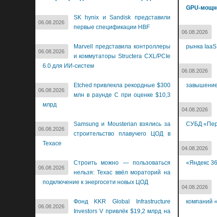
GPU-мощн
SK hynix и Sandisk представили
06.08.2026
первые спецификации HBF
06.08.2026
Marvell представила контроллеры
рынка IaaS
06.08.2026
и коммутаторы Structera CXL/PCIe
6.0 для ИИ-систем
06.08.2026
Etched привлекла рекордные $300
завышение
06.08.2026
млн в раунде C при оценке $10,3
млрд
04.08.2026
Samsung и Mousterian взялись за
СУБД «Пер
06.08.2026
строительство плавучего ЦОД в
Техасе
04.08.2026
Строить можно — пользоваться
«Яндекс 3
06.08.2026
нельзя: Техас ввёл мораторий на
подключение к энергосети новых ЦОД
04.08.2026
Фонд KKR Global Infrastructure
компаний «
06.08.2026
Investors V привлёк $19,2 млрд на