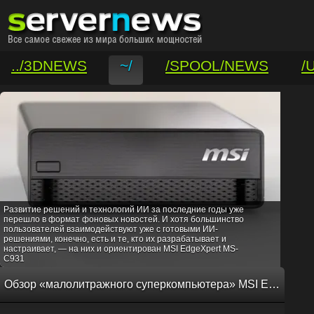
../3DNEWS
~/
/SPOOL/NEWS
/
/VAR/CONTACT
Развитие решений и технологий ИИ за последние годы уже
перешло в формат фоновых новостей. И хотя большинство
пользователей взаимодействуют уже с готовыми ИИ-
решениями, конечно, есть и те, кто их разрабатывает и
настраивает, — на них и ориентирован MSI EdgeXpert MS-
C931
Обзор «малолитражного суперкомпьютера» MSI EdgeXpert MS-C931