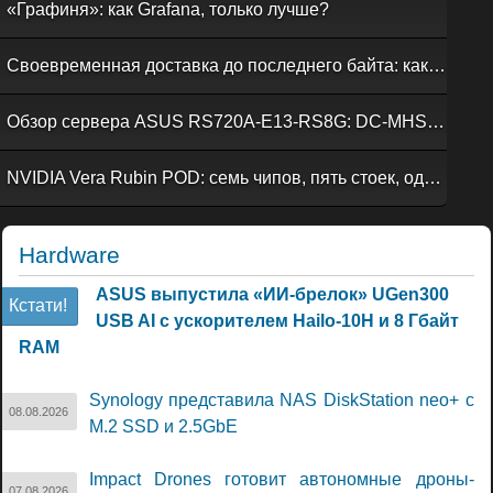
«Графиня»: как Grafana, только лучше?
Своевременная доставка до последнего байта: как российская сеть Curator CDN совмещает скорость, безопасность и гибкость управления
Обзор сервера ASUS RS720A-E13-RS8G: DC-MHS во всей красе
NVIDIA Vera Rubin POD: семь чипов, пять стоек, один ИИ-суперкомпьютер
Hardware
ASUS выпустила «ИИ-брелок» UGen300
Кстати!
USB AI с ускорителем Hailo-10H и 8 Гбайт
RAM
Synology представила NAS DiskStation neo+ с
08.08.2026
M.2 SSD и 2.5GbE
Impact Drones готовит автономные дроны-
07.08.2026