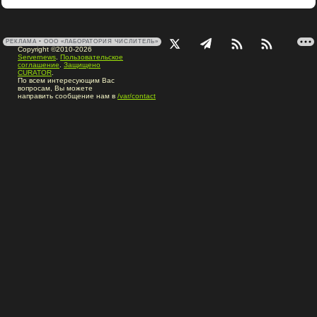
РЕКЛАМА • ООО «ЛАБОРАТОРИЯ ЧИСЛИТЕЛЬ»
Copyright ©2010-2026
Servernews
.
Пользовательское
соглашение
.
Защищено
CURATOR
.
По всем интересующим Вас
вопросам, Вы можете
направить сообщение нам в
/var/contact