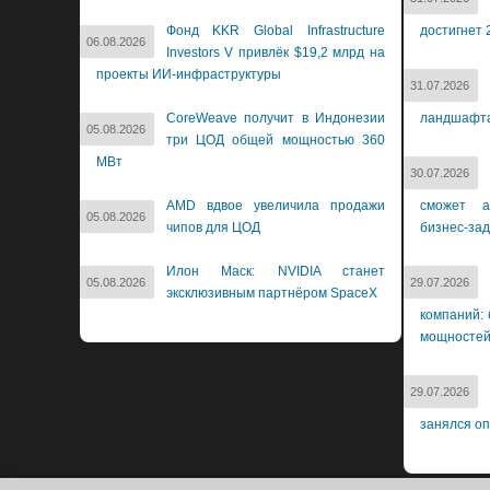
Фонд KKR Global Infrastructure
достигнет 
06.08.2026
Investors V привлёк $19,2 млрд на
проекты ИИ-инфраструктуры
31.07.2026
CoreWeave получит в Индонезии
ландшафт
05.08.2026
три ЦОД общей мощностью 360
МВт
30.07.2026
AMD вдвое увеличила продажи
сможет а
05.08.2026
чипов для ЦОД
бизнес-за
Илон Маск: NVIDIA станет
05.08.2026
29.07.2026
эксклюзивным партнёром SpaceX
компаний: 
мощносте
29.07.2026
занялся о