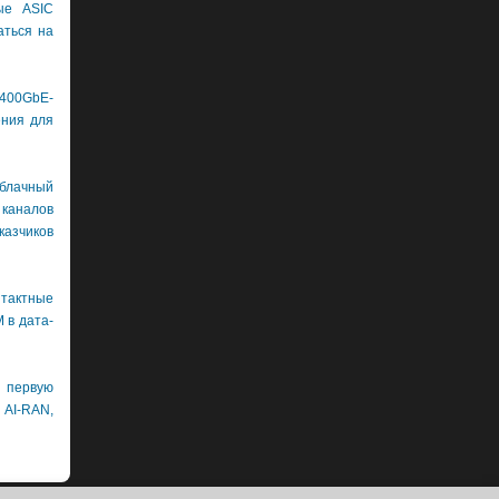
ые ASIC
аться на
400GbE-
ения для
лачный
каналов
азчиков
нтактные
 в дата-
первую
 AI-RAN,