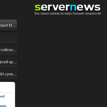
Обзор «малолитражного суперкомпьютера» MSI EdgeXpert MS-C931
Своевременная доставка до последнего байта: как российская сеть Curator CDN совмещает скорость, безопасность и гибкость управления
Обзор сервера ASUS RS720A-E13-RS8G: DC-MHS во всей красе
NVIDIA Vera Rubin POD: семь чипов, пять стоек, один ИИ-суперкомпьютер
ell
onic