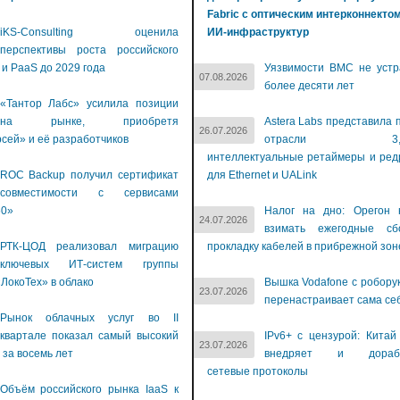
Fabric с оптическим интерконнекто
iKS-Consulting оценила
ИИ-инфраструктур
перспективы роста российского
 и PaaS до 2029 года
Уязвимости BMC не устр
07.08.2026
более десяти лет
«Тантор Лабс» усилила позиции
на рынке, приобретя
Astera Labs представила 
26.07.2026
сей» и её разработчиков
отрасли 3,2-Т
интеллектуальные ретаймеры и ре
ROC Backup получил сертификат
для Ethernet и UALink
совместимости с сервисами
60»
Налог на дно: Орегон 
24.07.2026
взимать ежегодные с
РТК-ЦОД реализовал миграцию
прокладку кабелей в прибрежной зон
ключевых ИТ-систем группы
ЛокоТех» в облако
Вышка Vodafone с робору
23.07.2026
перенастраивает сама се
Рынок облачных услуг во II
квартале показал самый высокий
IPv6+ с цензурой: Китай
23.07.2026
 за восемь лет
внедряет и дораба
сетевые протоколы
Объём российского рынка IaaS к