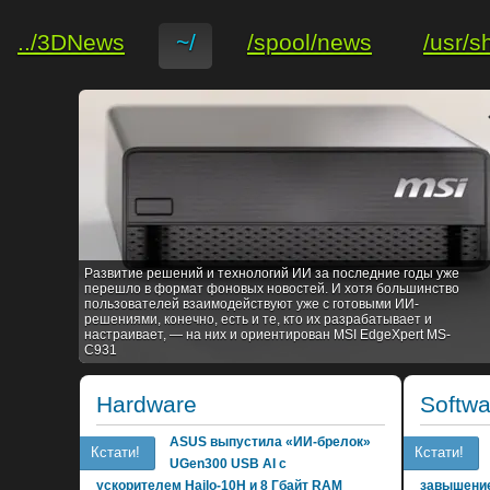
../3DNews
~/
/spool/news
/usr/s
Развитие решений и технологий ИИ за последние годы уже
перешло в формат фоновых новостей. И хотя большинство
пользователей взаимодействуют уже с готовыми ИИ-
решениями, конечно, есть и те, кто их разрабатывает и
настраивает, — на них и ориентирован MSI EdgeXpert MS-
C931
Hardware
Softwa
ASUS выпустила «ИИ-брелок»
Кстати!
Кстати!
UGen300 USB AI с
ускорителем Hailo-10H и 8 Гбайт RAM
завышение