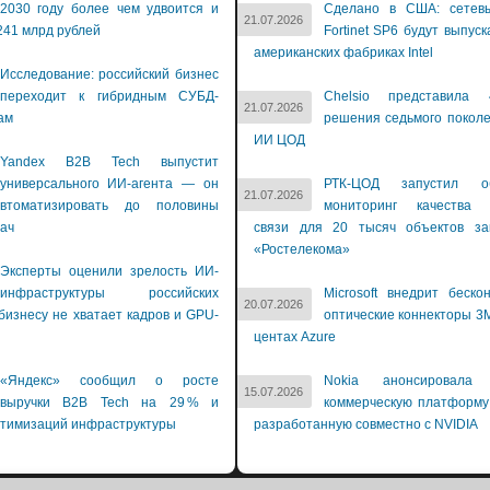
2030 году более чем удвоится и
Сделано в США: сетев
21.07.2026
241 млрд рублей
Fortinet SP6 будут выпуск
американских фабриках Intel
Исследование: российский бизнес
переходит к гибридным СУБД-
Chelsio представила 
21.07.2026
ам
решения седьмого покол
ИИ ЦОД
Yandex B2B Tech выпустит
универсального ИИ-агента — он
РТК-ЦОД запустил об
21.07.2026
втоматизировать до половины
мониторинг качества 
дач
связи для 20 тысяч объектов зак
«Ростелекома»
Эксперты оценили зрелость ИИ-
инфраструктуры российских
Microsoft внедрит беско
20.07.2026
бизнесу не хватает кадров и GPU-
оптические коннекторы 3M
й
центах Azure
«Яндекс» сообщил о росте
Nokia анонсировала 
15.07.2026
выручки B2B Tech на 29 % и
коммерческую платформу
птимизаций инфраструктуры
разработанную совместно с NVIDIA