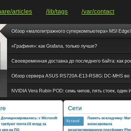
hare/articles
/lib/tags
/var/contact
«Графиня»: как Grafana, только лучше?
re
Сети
Долицензировались: с Microsoft
Память вскладчину: Marv
Кстати!
требуют почти £6 млрд за
анонсировала
 цен на ПО
дезагрегированную платформу Phot