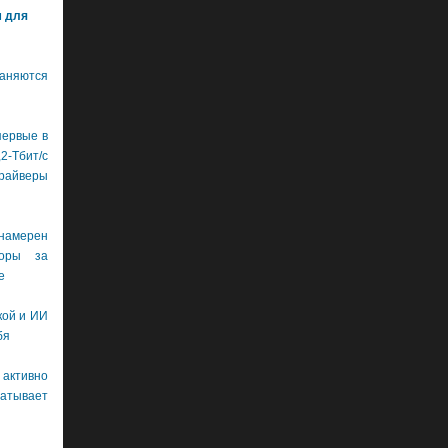
м для
аняются
первые в
бит/с
драйверы
намерен
боры за
е
кой и ИИ
бя
 активно
тывает