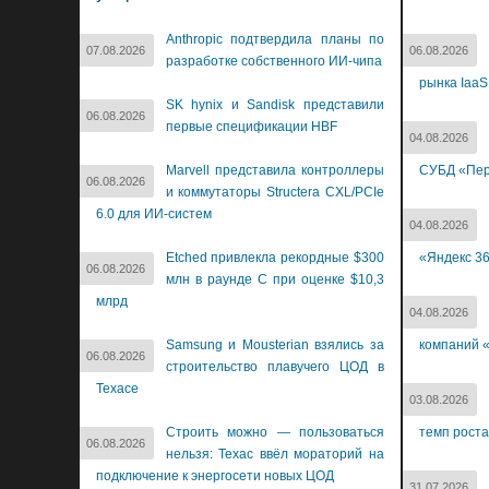
Anthropic подтвердила планы по
07.08.2026
06.08.2026
разработке собственного ИИ-чипа
рынка IaaS
SK hynix и Sandisk представили
06.08.2026
первые спецификации HBF
04.08.2026
Marvell представила контроллеры
СУБД «Пер
06.08.2026
и коммутаторы Structera CXL/PCIe
6.0 для ИИ-систем
04.08.2026
Etched привлекла рекордные $300
«Яндекс 3
06.08.2026
млн в раунде C при оценке $10,3
млрд
04.08.2026
Samsung и Mousterian взялись за
компаний «
06.08.2026
строительство плавучего ЦОД в
Техасе
03.08.2026
Строить можно — пользоваться
темп роста
06.08.2026
нельзя: Техас ввёл мораторий на
подключение к энергосети новых ЦОД
31.07.2026