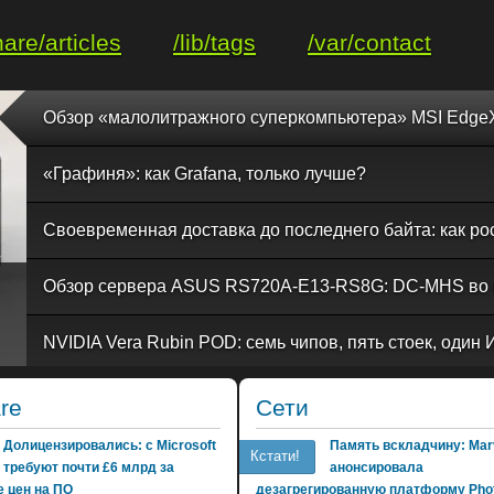
hare/articles
/lib/tags
/var/contact
«Графиня»: как Grafana, только лучше?
re
Сети
Долицензировались: с Microsoft
Память вскладчину: Marv
Кстати!
требуют почти £6 млрд за
анонсировала
 цен на ПО
дезагрегированную платформу Phot