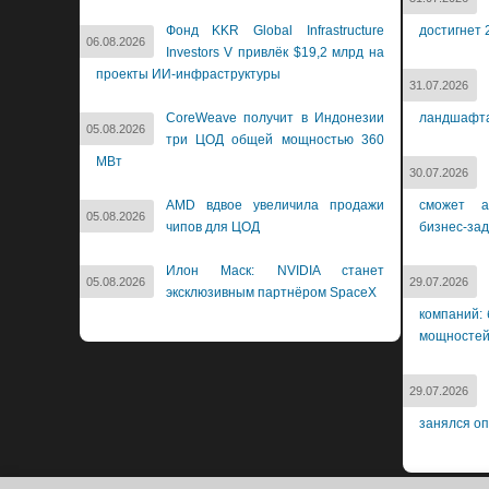
Фонд KKR Global Infrastructure
достигнет 
06.08.2026
Investors V привлёк $19,2 млрд на
проекты ИИ-инфраструктуры
31.07.2026
CoreWeave получит в Индонезии
ландшафт
05.08.2026
три ЦОД общей мощностью 360
МВт
30.07.2026
AMD вдвое увеличила продажи
сможет а
05.08.2026
чипов для ЦОД
бизнес-за
Илон Маск: NVIDIA станет
05.08.2026
29.07.2026
эксклюзивным партнёром SpaceX
компаний: 
мощносте
29.07.2026
занялся о