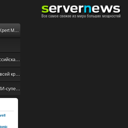
Обзор «малолитражного суперкомпьютера» MSI EdgeXpert MS-C931
Своевременная доставка до последнего байта: как российская сеть Curator CDN совмещает скорость, безопасность и гибкость управления
Обзор сервера ASUS RS720A-E13-RS8G: DC-MHS во всей красе
NVIDIA Vera Rubin POD: семь чипов, пять стоек, один ИИ-суперкомпьютер
ell
onic