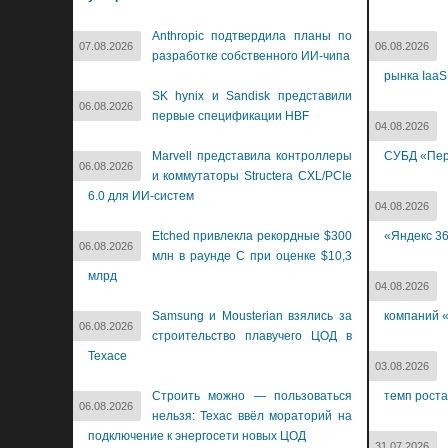
Anthropic подтвердила планы по
07.08.2026
06.08.2026
разработке собственного ИИ-чипа
рынка IaaS
SK hynix и Sandisk представили
06.08.2026
первые спецификации HBF
04.08.2026
Marvell представила контроллеры
СУБД «Пер
06.08.2026
и коммутаторы Structera CXL/PCIe
6.0 для ИИ-систем
04.08.2026
Etched привлекла рекордные $300
«Яндекс 3
06.08.2026
млн в раунде C при оценке $10,3
млрд
04.08.2026
Samsung и Mousterian взялись за
компаний «
06.08.2026
строительство плавучего ЦОД в
Техасе
03.08.2026
Строить можно — пользоваться
темп роста
06.08.2026
нельзя: Техас ввёл мораторий на
подключение к энергосети новых ЦОД
31.07.2026