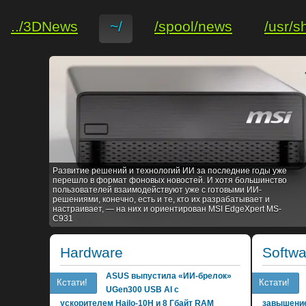
../3DNews
~/
/spool/news
/usr/s
Развитие решений и технологий ИИ за последние годы уже
перешло в формат фоновых новостей. И хотя большинство
пользователей взаимодействуют уже с готовыми ИИ-
решениями, конечно, есть и те, кто их разрабатывает и
настраивает, — на них и ориентирован MSI EdgeXpert MS-
C931
Hardware
Softwa
ASUS выпустила «ИИ-брелок»
Кстати!
Кстати!
UGen300 USB AI с
ускорителем Hailo-10H и 8 Гбайт RAM
завышение