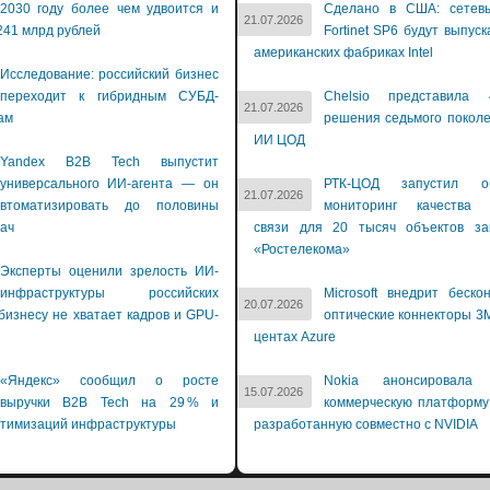
2030 году более чем удвоится и
Сделано в США: сетев
21.07.2026
241 млрд рублей
Fortinet SP6 будут выпуск
американских фабриках Intel
Исследование: российский бизнес
переходит к гибридным СУБД-
Chelsio представила 
21.07.2026
ам
решения седьмого покол
ИИ ЦОД
Yandex B2B Tech выпустит
универсального ИИ-агента — он
РТК-ЦОД запустил об
21.07.2026
втоматизировать до половины
мониторинг качества 
дач
связи для 20 тысяч объектов зак
«Ростелекома»
Эксперты оценили зрелость ИИ-
инфраструктуры российских
Microsoft внедрит беско
20.07.2026
бизнесу не хватает кадров и GPU-
оптические коннекторы 3M
й
центах Azure
«Яндекс» сообщил о росте
Nokia анонсировала 
15.07.2026
выручки B2B Tech на 29 % и
коммерческую платформу
птимизаций инфраструктуры
разработанную совместно с NVIDIA