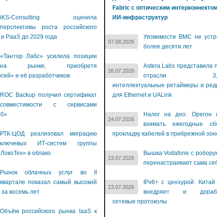
Fabric с оптическим интерконнекто
iKS-Consulting оценила
ИИ-инфраструктур
перспективы роста российского
 и PaaS до 2029 года
Уязвимости BMC не устр
07.08.2026
более десяти лет
«Тантор Лабс» усилила позиции
на рынке, приобретя
Astera Labs представила 
26.07.2026
сей» и её разработчиков
отрасли 3,2-Т
интеллектуальные ретаймеры и ре
ROC Backup получил сертификат
для Ethernet и UALink
совместимости с сервисами
60»
Налог на дно: Орегон 
24.07.2026
взимать ежегодные с
РТК-ЦОД реализовал миграцию
прокладку кабелей в прибрежной зон
ключевых ИТ-систем группы
ЛокоТех» в облако
Вышка Vodafone с робору
23.07.2026
перенастраивает сама се
Рынок облачных услуг во II
квартале показал самый высокий
IPv6+ с цензурой: Китай
23.07.2026
 за восемь лет
внедряет и дораба
сетевые протоколы
Объём российского рынка IaaS к