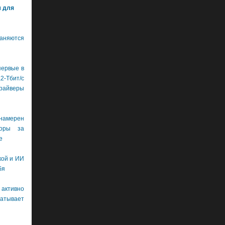
м для
аняются
первые в
бит/с
драйверы
намерен
боры за
е
кой и ИИ
бя
 активно
тывает