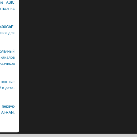
ые ASIC
аться на
400GbE-
ения для
лачный
каналов
азчиков
нтактные
 в дата-
первую
 AI-RAN,