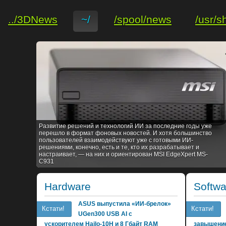
../3DNews
~/
/spool/news
/usr/s
Развитие решений и технологий ИИ за последние годы уже
перешло в формат фоновых новостей. И хотя большинство
пользователей взаимодействуют уже с готовыми ИИ-
решениями, конечно, есть и те, кто их разрабатывает и
настраивает, — на них и ориентирован MSI EdgeXpert MS-
C931
Hardware
Softwa
ASUS выпустила «ИИ-брелок»
Кстати!
Кстати!
UGen300 USB AI с
ускорителем Hailo-10H и 8 Гбайт RAM
завышение