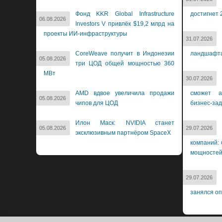
Фонд KKR Global Infrastructure
достигнет 
06.08.2026
Investors V привлёк $19,2 млрд на
проекты ИИ-инфраструктуры
31.07.2026
CoreWeave получит в Индонезии
ландшафт
05.08.2026
три ЦОД общей мощностью 360
МВт
30.07.2026
AMD вдвое увеличила продажи
сможет а
05.08.2026
чипов для ЦОД
бизнес-за
Илон Маск: NVIDIA станет
05.08.2026
29.07.2026
эксклюзивным партнёром SpaceX
компаний: 
мощносте
29.07.2026
занялся о