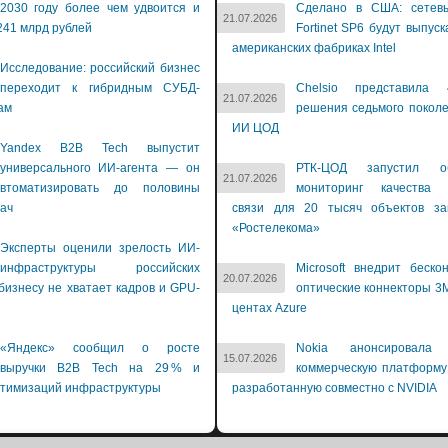
2030 году более чем удвоится и
Сделано в США: сетев
21.07.2026
241 млрд рублей
Fortinet SP6 будут выпуск
американских фабриках Intel
Исследование: российский бизнес
переходит к гибридным СУБД-
Chelsio представила 
21.07.2026
ам
решения седьмого покол
ИИ ЦОД
Yandex B2B Tech выпустит
универсального ИИ-агента — он
РТК-ЦОД запустил об
21.07.2026
втоматизировать до половины
мониторинг качества 
дач
связи для 20 тысяч объектов зак
«Ростелекома»
Эксперты оценили зрелость ИИ-
инфраструктуры российских
Microsoft внедрит беско
20.07.2026
бизнесу не хватает кадров и GPU-
оптические коннекторы 3M
й
центах Azure
«Яндекс» сообщил о росте
Nokia анонсировала 
15.07.2026
выручки B2B Tech на 29 % и
коммерческую платформу
птимизаций инфраструктуры
разработанную совместно с NVIDIA