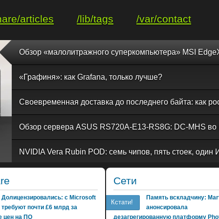
hare/articles
/lib/tags
/var/contact
«Графиня»: как Grafana, только лучше?
re
Сети
Долицензировались: с Microsoft
Память вскладчину: Marv
Кстати!
требуют почти £6 млрд за
анонсировала
 цен на ПО
дезагрегированную платформу Phot