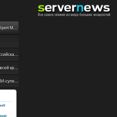
Обзор «малолитражного суперкомпьютера» MSI EdgeXpert MS-C931
Своевременная доставка до последнего байта: как российская сеть Curator CDN совмещает скорость, безопасность и гибкость управления
Обзор сервера ASUS RS720A-E13-RS8G: DC-MHS во всей красе
NVIDIA Vera Rubin POD: семь чипов, пять стоек, один ИИ-суперкомпьютер
ell
onic