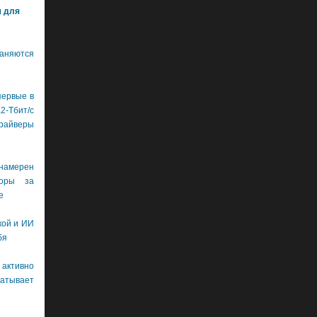
м для
аняются
первые в
бит/с
драйверы
намерен
боры за
е
кой и ИИ
бя
 активно
тывает