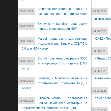
Anthropic подтвердила планы по
07.08.2026
06.08.2026
разработке собственного ИИ-чипа
рынка IaaS
SK hynix и Sandisk представили
06.08.2026
первые спецификации HBF
04.08.2026
Marvell представила контроллеры
СУБД «Пер
06.08.2026
и коммутаторы Structera CXL/PCIe
6.0 для ИИ-систем
04.08.2026
Etched привлекла рекордные $300
«Яндекс 3
06.08.2026
млн в раунде C при оценке $10,3
млрд
04.08.2026
Samsung и Mousterian взялись за
компаний «
06.08.2026
строительство плавучего ЦОД в
Техасе
03.08.2026
Строить можно — пользоваться
темп роста
06.08.2026
нельзя: Техас ввёл мораторий на
подключение к энергосети новых ЦОД
31.07.2026