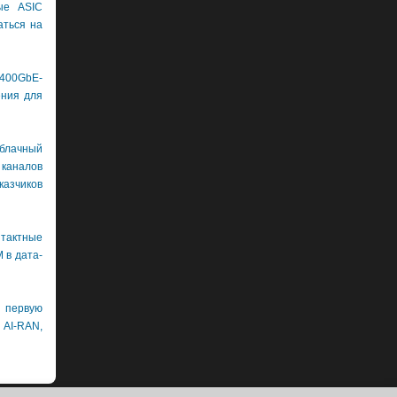
ые ASIC
аться на
400GbE-
ения для
лачный
каналов
азчиков
нтактные
 в дата-
первую
 AI-RAN,