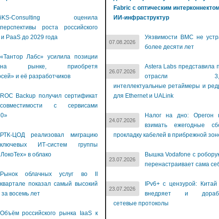
Fabric с оптическим интерконнекто
iKS-Consulting оценила
ИИ-инфраструктур
перспективы роста российского
 и PaaS до 2029 года
Уязвимости BMC не устр
07.08.2026
более десяти лет
«Тантор Лабс» усилила позиции
на рынке, приобретя
Astera Labs представила 
26.07.2026
сей» и её разработчиков
отрасли 3,2-Т
интеллектуальные ретаймеры и ре
ROC Backup получил сертификат
для Ethernet и UALink
совместимости с сервисами
60»
Налог на дно: Орегон 
24.07.2026
взимать ежегодные с
РТК-ЦОД реализовал миграцию
прокладку кабелей в прибрежной зон
ключевых ИТ-систем группы
ЛокоТех» в облако
Вышка Vodafone с робору
23.07.2026
перенастраивает сама се
Рынок облачных услуг во II
квартале показал самый высокий
IPv6+ с цензурой: Китай
23.07.2026
 за восемь лет
внедряет и дораба
сетевые протоколы
Объём российского рынка IaaS к