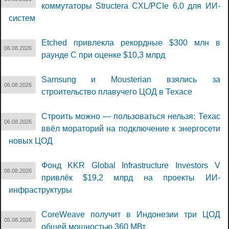
коммутаторы Structera CXL/PCIe 6.0 для ИИ-
систем
Etched привлекла рекордные $300 млн в
06.08.2026
раунде C при оценке $10,3 млрд
Samsung и Mousterian взялись за
06.08.2026
строительство плавучего ЦОД в Техасе
Строить можно — пользоваться нельзя: Техас
06.08.2026
ввёл мораторий на подключение к энергосети
новых ЦОД
Фонд KKR Global Infrastructure Investors V
06.08.2026
привлёк $19,2 млрд на проекты ИИ-
инфраструктуры
CoreWeave получит в Индонезии три ЦОД
05.08.2026
общей мощностью 360 МВт