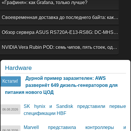
«Графиня»: как Grafana, только лучше?
Своевременная доставка до последнего байта: как российская сеть Curator CDN совмещает скорость, безопасность и гибкость управления
Обзор сервера ASUS RS720A-E13-RS8G: DC-MHS во всей красе
NVIDIA Vera Rubin POD: семь чипов, пять стоек, один ИИ-суперкомпьютер
Hardware
Дурной пример заразителен: AWS
Кстати!
развернёт 649 дизель-генераторов для
питания нового ЦОД
SK hynix и Sandisk представили первые
06.08.2026
спецификации HBF
Marvell представила контроллеры и
06.08.2026