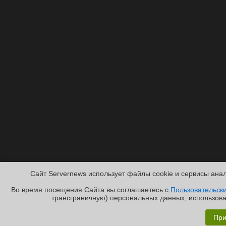
Сайт Servernews использует файлы cookie и сервисы анал
Во время посещения Cайта вы соглашаетесь с
Пользовательск
трансграничную) персональных данных, использова
Обзор «малолитражного суперкомпьютера» MSI EdgeXpe
При