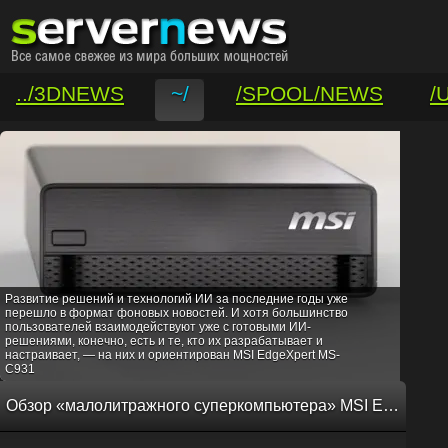
../3DNEWS
~/
/SPOOL/NEWS
/
/VAR/CONTACT
Развитие решений и технологий ИИ за последние годы уже
перешло в формат фоновых новостей. И хотя большинство
пользователей взаимодействуют уже с готовыми ИИ-
решениями, конечно, есть и те, кто их разрабатывает и
настраивает, — на них и ориентирован MSI EdgeXpert MS-
C931
Обзор «малолитражного суперкомпьютера» MSI EdgeXpert MS-C931