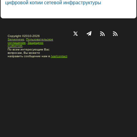
цифровой копии сетевой инфраструктуры
Copyright ©2010-2026
Servernews
.
Пользовательское
соглашение
.
Защищено
CURATOR
.
По всем интересующим Вас
вопросам, Вы можете
направить сообщение нам в
/var/contact