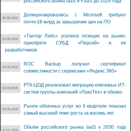
российского рынка IaaS и PaaS до 2029 года
Долицензировались: с Microsoft требуют
06.08.2026
почти £6 млрд за завышение цен на ПО
«Тантор Лабс» усилила позиции на рынке,
04.08.2026
приобретя СУБД «Персей» и её
разработчиков
ROC Backup получил сертификат
04.08.2026
совместимости с сервисами «Яндекс 360»
РТК-ЦОД реализовал миграцию ключевых ИТ-
04.08.2026
систем группы компаний «ЛокоТех» в облако
Рынок облачных услуг во II квартале показал
03.08.2026
самый высокий темп роста за восемь лет
Объём российского рынка IaaS к 2030 году
31.07.2026