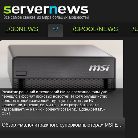
../3DNEWS
~/
/SPOOL/NEWS
/
/VAR/CONTACT
Развитие решений и технологий ИИ за последние годы уже
перешло в формат фоновых новостей. И хотя большинство
пользователей взаимодействуют уже с готовыми ИИ-
решениями, конечно, есть и те, кто их разрабатывает и
настраивает, — на них и ориентирован MSI EdgeXpert MS-
C931
Обзор «малолитражного суперкомпьютера» MSI EdgeXpert MS-C931