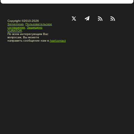
Copyright ©2010-2026
Servernews
.
Пользовательское
соглашение
.
Защищено
CURATOR
.
По всем интересующим Вас
вопросам, Вы можете
направить сообщение нам в
/var/contact