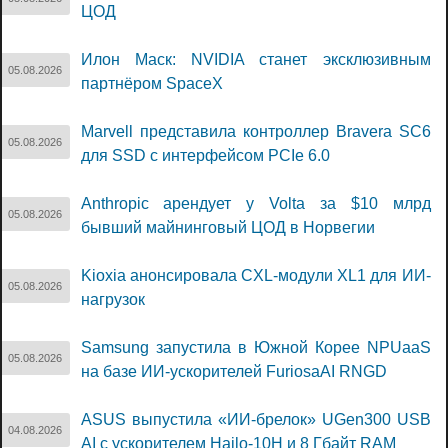
ЦОД
Илон Маск: NVIDIA станет эксклюзивным
05.08.2026
партнёром SpaceX
Marvell представила контроллер Bravera SC6
05.08.2026
для SSD с интерфейсом PCIe 6.0
Anthropic арендует у Volta за $10 млрд
05.08.2026
бывший майнинговый ЦОД в Норвегии
Kioxia анонсировала CXL-модули XL1 для ИИ-
05.08.2026
нагрузок
Samsung запустила в Южной Корее NPUaaS
05.08.2026
на базе ИИ-ускорителей FuriosaAI RNGD
ASUS выпустила «ИИ-брелок» UGen300 USB
04.08.2026
AI с ускорителем Hailo-10H и 8 Гбайт RAM