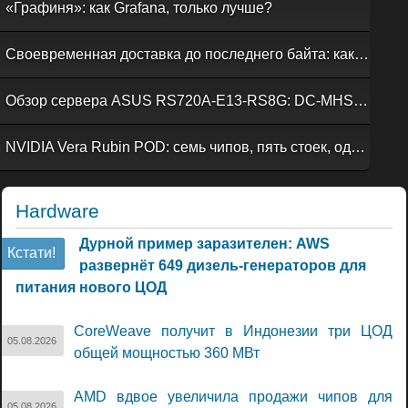
«Графиня»: как Grafana, только лучше?
Своевременная доставка до последнего байта: как российская сеть Curator CDN совмещает скорость, безопасность и гибкость управления
Обзор сервера ASUS RS720A-E13-RS8G: DC-MHS во всей красе
NVIDIA Vera Rubin POD: семь чипов, пять стоек, один ИИ-суперкомпьютер
Hardware
Дурной пример заразителен: AWS
Кстати!
развернёт 649 дизель-генераторов для
питания нового ЦОД
CoreWeave получит в Индонезии три ЦОД
05.08.2026
общей мощностью 360 МВт
AMD вдвое увеличила продажи чипов для
05.08.2026