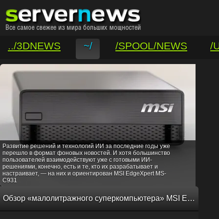
../3DNEWS
~/
/SPOOL/NEWS
/
/VAR/CONTACT
Развитие решений и технологий ИИ за последние годы уже
перешло в формат фоновых новостей. И хотя большинство
пользователей взаимодействуют уже с готовыми ИИ-
решениями, конечно, есть и те, кто их разрабатывает и
настраивает, — на них и ориентирован MSI EdgeXpert MS-
C931
Обзор «малолитражного суперкомпьютера» MSI EdgeXpert MS-C931