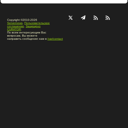
Copyright ©2010-2026
Servernews
.
Пользовательское
соглашение
.
Защищено
CURATOR
.
По всем интересующим Вас
вопросам, Вы можете
направить сообщение нам в
/var/contact