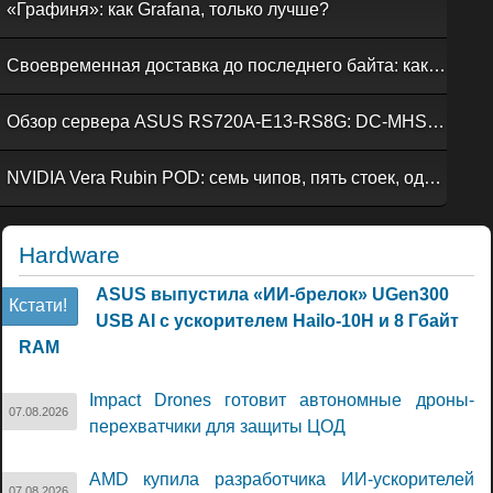
«Графиня»: как Grafana, только лучше?
Своевременная доставка до последнего байта: как российская сеть Curator CDN совмещает скорость, безопасность и гибкость управления
Обзор сервера ASUS RS720A-E13-RS8G: DC-MHS во всей красе
NVIDIA Vera Rubin POD: семь чипов, пять стоек, один ИИ-суперкомпьютер
Hardware
ASUS выпустила «ИИ-брелок» UGen300
Кстати!
USB AI с ускорителем Hailo-10H и 8 Гбайт
RAM
Impact Drones готовит автономные дроны-
07.08.2026
перехватчики для защиты ЦОД
AMD купила разработчика ИИ-ускорителей
07.08.2026