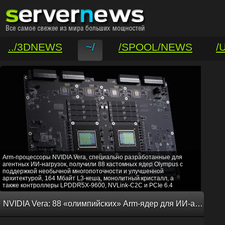
../3DNEWS
~/
/SPOOL/NEWS
/
/VAR/CONTACT
Arm-процессоры NVIDIA Vera, специально разработанные для
агентных ИИ-нагрузок, получили 88 кастомных ядер Olympus с
поддержкой необычной многопоточности и улучшенной
архитектурой, 164 Мбайт L3-кеша, монолитный кристалл, а
также контроллеры LPDDR5X-9600, NVLink-C2C и PCIe 6.4
NVIDIA Vera: 88 «олимпийских» Arm-ядер для ИИ-агентов