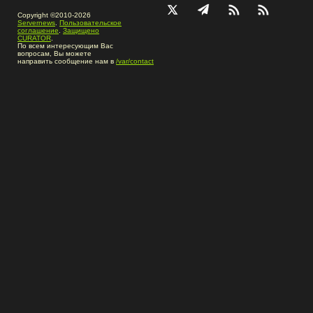
Copyright ©2010-2026
Servernews
.
Пользовательское
соглашение
.
Защищено
CURATOR
.
По всем интересующим Вас
вопросам, Вы можете
направить сообщение нам в
/var/contact