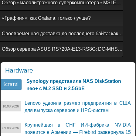
Обзор «малолитражного суперкомпьютера» MSI EdgeXpert MS-C931
«Графиня»: как Grafana, только лучше?
Своевременная доставка до последнего байта: как российская сеть Curator CDN совмещает скорость, безопасность и гибкость управления
Обзор сервера ASUS RS720A-E13-RS8G: DC-MHS во всей красе
Hardware
Synology представила NAS DiskStation
Кстати!
neo+ с M.2 SSD и 2.5GbE
Lenovo удвоила размер предприятия в США
10.08.2026
для выпуска серверов и НРС-систем
Крупнейшая в СНГ ИИ-фабрика NVIDIA
09.08.2026
появится в Армении — Firebird развернула 15