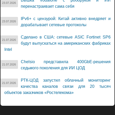
Вышка Vodafone с роборукой и ИИ
23.07.2026
перенастраивает сама себя
IPv6+ с цензурой: Китай активно внедряет и
23.07.2026
дорабатывает сетевые протоколы
Сделано в США: сетевые ASIC Fortinet SP6
21.07.2026
будут выпускаться на американских фабриках
Intel
Chelsio представила 400GbE-решения
21.07.2026
седьмого поколения для ИИ ЦОД
РТК-ЦОД запустил облачный мониторинг
21.07.2026
качества каналов связи для 20 тысяч
объектов заказчиков «Ростелекома»