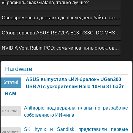
«Графиня»: как Grafana, только лучше?
Своевременная доставка до последнего байта: как российская сеть Curator CDN совмещает скорость, безопасность и гибкость управления
Обзор сервера ASUS RS720A-E13-RS8G: DC-MHS во всей красе
NVIDIA Vera Rubin POD: семь чипов, пять стоек, один ИИ-суперкомпьютер
Hardware
ASUS выпустила «ИИ-брелок» UGen300
Кстати!
USB AI с ускорителем Hailo-10H и 8 Гбайт
RAM
Anthropic подтвердила планы по разработке
07.08.2026
собственного ИИ-чипа
SK hynix и Sandisk представили первые
06.08.2026