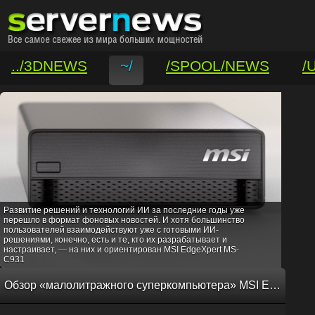
../3DNEWS
~/
/SPOOL/NEWS
/
/VAR/CONTACT
Развитие решений и технологий ИИ за последние годы уже
перешло в формат фоновых новостей. И хотя большинство
пользователей взаимодействуют уже с готовыми ИИ-
решениями, конечно, есть и те, кто их разрабатывает и
настраивает, — на них и ориентирован MSI EdgeXpert MS-
C931
Обзор «малолитражного суперкомпьютера» MSI EdgeXpert MS-C931