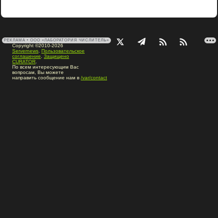
РЕКЛАМА • ООО «ЛАБОРАТОРИЯ ЧИСЛИТЕЛЬ»
Copyright ©2010-2026
Servernews
.
Пользовательское
соглашение
.
Защищено
CURATOR
.
По всем интересующим Вас
вопросам, Вы можете
направить сообщение нам в
/var/contact