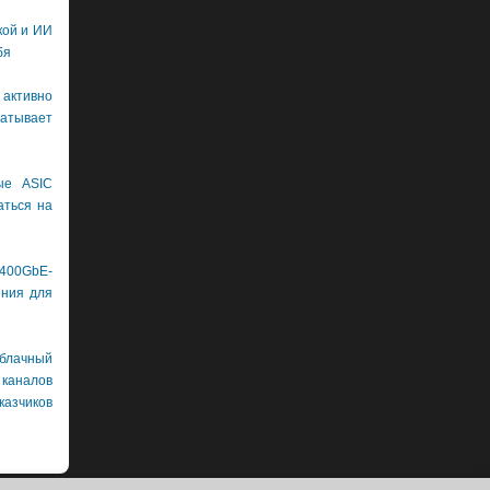
кой и ИИ
бя
 активно
тывает
ые ASIC
аться на
400GbE-
ения для
лачный
каналов
азчиков