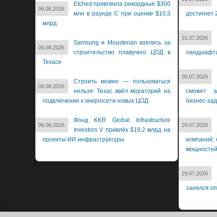
Etched привлекла рекордные $300
06.08.2026
млн в раунде C при оценке $10,3
достигнет 
млрд
31.07.2026
Samsung и Mousterian взялись за
06.08.2026
строительство плавучего ЦОД в
ландшафт
Техасе
30.07.2026
Строить можно — пользоваться
06.08.2026
нельзя: Техас ввёл мораторий на
сможет а
подключение к энергосети новых ЦОД
бизнес-за
Фонд KKR Global Infrastructure
06.08.2026
29.07.2026
Investors V привлёк $19,2 млрд на
проекты ИИ-инфраструктуры
компаний: 
мощносте
29.07.2026
занялся о