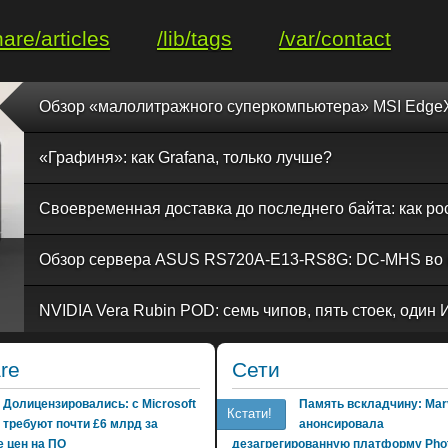
hare/articles
/lib/tags
/var/contact
«Графиня»: как Grafana, только лучше?
re
Сети
Долицензировались: с Microsoft
Память вскладчину: Marv
Кстати!
требуют почти £6 млрд за
анонсировала
 цен на ПО
дезагрегированную платформу Phot