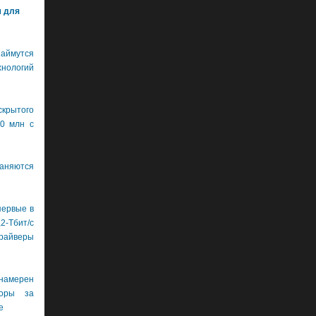
м для
ймутся
хнологий
крытого
0 млн с
аняются
первые в
бит/с
драйверы
намерен
боры за
е