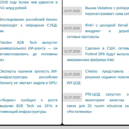
2030 году более чем удвоится и
241 млрд рублей
Вышка Vodafone с робору
23.07.2026
перенастраивает сама се
Исследование: российский бизнес
переходит к гибридным СУБД-
IPv6+ с цензурой: Китай
23.07.2026
ам
внедряет и дораба
сетевые протоколы
Yandex B2B Tech выпустит
универсального ИИ-агента — он
Сделано в США: сетев
21.07.2026
втоматизировать до половины
Fortinet SP6 будут выпуск
дач
американских фабриках Intel
Эксперты оценили зрелость ИИ-
Chelsio представила 
21.07.2026
инфраструктуры российских
решения седьмого покол
бизнесу не хватает кадров и GPU-
ИИ ЦОД
й
РТК-ЦОД запустил об
21.07.2026
«Яндекс» сообщил о росте
мониторинг качества 
выручки B2B Tech на 29 % и
связи для 20 тысяч объектов зак
птимизаций инфраструктуры
«Ростелекома»