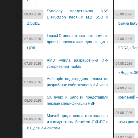
Synology представила NAS
08.08.2026
06.08.2026
DiskStation neo+ с M.2 SSD и
2.5GbE
рынка IaaS
Impact Drones готовит автономные
07.08.2026
04.08.2026
дроны-перехватчики для защиты
ЦОД
СУБД «Пер
AMD купила разработчика ИИ-
07.08.2026
04.08.2026
ускорителей Taalas
«Яндекс 3
Anthropic подтвердила планы по
07.08.2026
разработке собственного ИИ-чипа
04.08.2026
SK hynix и Sandisk представили
компаний «
06.08.2026
первые спецификации HBF
03.08.2026
Marvell представила контроллеры
06.08.2026
и коммутаторы Structera CXL/PCIe
темп роста
6.0 для ИИ-систем
31.07.2026