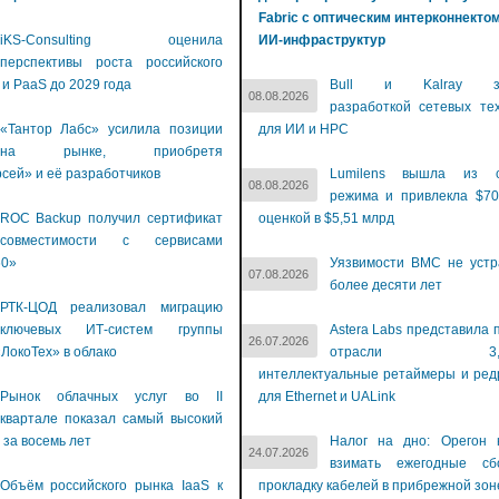
Fabric с оптическим интерконнекто
iKS-Consulting оценила
ИИ-инфраструктур
перспективы роста российского
 и PaaS до 2029 года
Bull и Kalray за
08.08.2026
разработкой сетевых те
«Тантор Лабс» усилила позиции
для ИИ и НРС
на рынке, приобретя
сей» и её разработчиков
Lumilens вышла из с
08.08.2026
режима и привлекла $70
ROC Backup получил сертификат
оценкой в $5,51 млрд
совместимости с сервисами
60»
Уязвимости BMC не устр
07.08.2026
более десяти лет
РТК-ЦОД реализовал миграцию
ключевых ИТ-систем группы
Astera Labs представила 
26.07.2026
ЛокоТех» в облако
отрасли 3,2-Т
интеллектуальные ретаймеры и ре
Рынок облачных услуг во II
для Ethernet и UALink
квартале показал самый высокий
 за восемь лет
Налог на дно: Орегон 
24.07.2026
взимать ежегодные с
Объём российского рынка IaaS к
прокладку кабелей в прибрежной зон