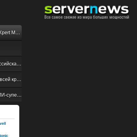
Обзор «малолитражного суперкомпьютера» MSI EdgeXpert MS-C931
Своевременная доставка до последнего байта: как российская сеть Curator CDN совмещает скорость, безопасность и гибкость управления
Обзор сервера ASUS RS720A-E13-RS8G: DC-MHS во всей красе
NVIDIA Vera Rubin POD: семь чипов, пять стоек, один ИИ-суперкомпьютер
ell
onic