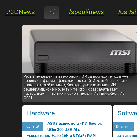
../3DNews
~/
/spool/news
/usr/s
Развитие решений и технологий ИИ за последние годы уже
перешло в формат фоновых новостей. И хотя большинство
пользователей взаимодействуют уже с готовыми ИИ-
решениями, конечно, есть и те, кто их разрабатывает и
настраивает, — на них и ориентирован MSI EdgeXpert MS-
C931
Hardware
Softwa
ASUS выпустила «ИИ-брелок»
Кстати!
Кстати!
UGen300 USB AI с
ускорителем Hailo-10H и 8 Гбайт RAM
завышение