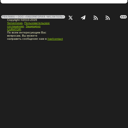
РЕКЛАМА • ООО «ЛАБОРАТОРИЯ ЧИСЛИТЕЛЬ»
Copyright ©2010-2026
Servernews
.
Пользовательское
соглашение
.
Защищено
CURATOR
.
По всем интересующим Вас
вопросам, Вы можете
направить сообщение нам в
/var/contact