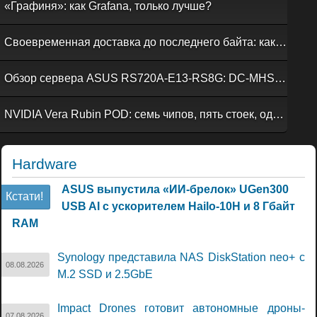
«Графиня»: как Grafana, только лучше?
Своевременная доставка до последнего байта: как российская сеть Curator CDN совмещает скорость, безопасность и гибкость управления
Обзор сервера ASUS RS720A-E13-RS8G: DC-MHS во всей красе
NVIDIA Vera Rubin POD: семь чипов, пять стоек, один ИИ-суперкомпьютер
Hardware
ASUS выпустила «ИИ-брелок» UGen300
Кстати!
USB AI с ускорителем Hailo-10H и 8 Гбайт
RAM
Synology представила NAS DiskStation neo+ с
08.08.2026
M.2 SSD и 2.5GbE
Impact Drones готовит автономные дроны-
07.08.2026