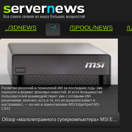
../3DNEWS
~/
/SPOOL/NEWS
/
/VAR/CONTACT
Развитие решений и технологий ИИ за последние годы уже
перешло в формат фоновых новостей. И хотя большинство
пользователей взаимодействуют уже с готовыми ИИ-
решениями, конечно, есть и те, кто их разрабатывает и
настраивает, — на них и ориентирован MSI EdgeXpert MS-
C931
Обзор «малолитражного суперкомпьютера» MSI EdgeXpert MS-C931