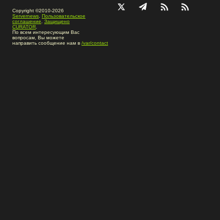
Copyright ©2010-2026
Servernews
.
Пользовательское
соглашение
.
Защищено
CURATOR
.
По всем интересующим Вас
вопросам, Вы можете
направить сообщение нам в
/var/contact