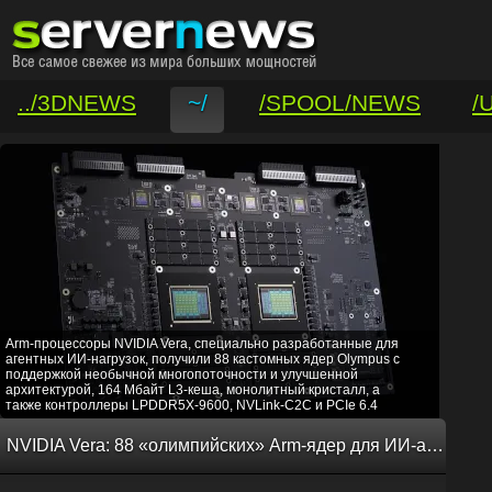
../3DNEWS
~/
/SPOOL/NEWS
/
/VAR/CONTACT
Arm-процессоры NVIDIA Vera, специально разработанные для
агентных ИИ-нагрузок, получили 88 кастомных ядер Olympus с
поддержкой необычной многопоточности и улучшенной
архитектурой, 164 Мбайт L3-кеша, монолитный кристалл, а
также контроллеры LPDDR5X-9600, NVLink-C2C и PCIe 6.4
NVIDIA Vera: 88 «олимпийских» Arm-ядер для ИИ-агентов