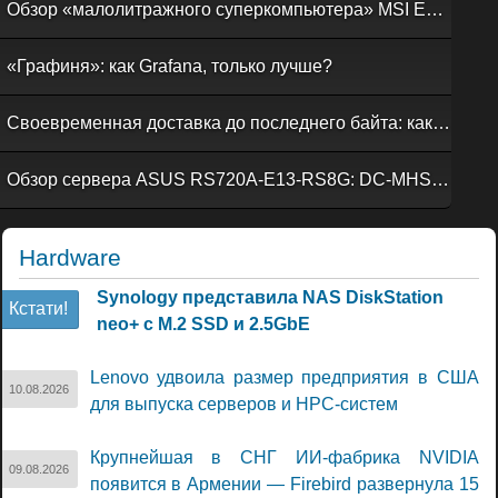
Обзор «малолитражного суперкомпьютера» MSI EdgeXpert MS-C931
«Графиня»: как Grafana, только лучше?
Своевременная доставка до последнего байта: как российская сеть Curator CDN совмещает скорость, безопасность и гибкость управления
Обзор сервера ASUS RS720A-E13-RS8G: DC-MHS во всей красе
Hardware
Synology представила NAS DiskStation
Кстати!
neo+ с M.2 SSD и 2.5GbE
Lenovo удвоила размер предприятия в США
10.08.2026
для выпуска серверов и НРС-систем
Крупнейшая в СНГ ИИ-фабрика NVIDIA
09.08.2026
появится в Армении — Firebird развернула 15