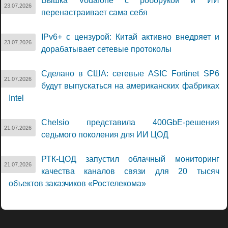
Вышка Vodafone с роборукой и ИИ
23.07.2026
перенастраивает сама себя
IPv6+ с цензурой: Китай активно внедряет и
23.07.2026
дорабатывает сетевые протоколы
Сделано в США: сетевые ASIC Fortinet SP6
21.07.2026
будут выпускаться на американских фабриках
Intel
Chelsio представила 400GbE-решения
21.07.2026
седьмого поколения для ИИ ЦОД
РТК-ЦОД запустил облачный мониторинг
21.07.2026
качества каналов связи для 20 тысяч
объектов заказчиков «Ростелекома»