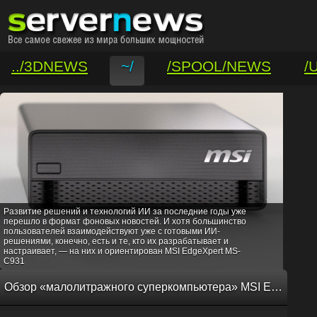
../3DNEWS
~/
/SPOOL/NEWS
/
/VAR/CONTACT
Развитие решений и технологий ИИ за последние годы уже
перешло в формат фоновых новостей. И хотя большинство
пользователей взаимодействуют уже с готовыми ИИ-
решениями, конечно, есть и те, кто их разрабатывает и
настраивает, — на них и ориентирован MSI EdgeXpert MS-
C931
Обзор «малолитражного суперкомпьютера» MSI EdgeXpert MS-C931