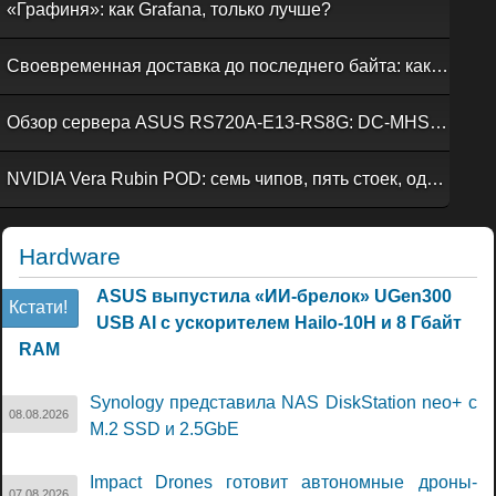
«Графиня»: как Grafana, только лучше?
Своевременная доставка до последнего байта: как российская сеть Curator CDN совмещает скорость, безопасность и гибкость управления
Обзор сервера ASUS RS720A-E13-RS8G: DC-MHS во всей красе
NVIDIA Vera Rubin POD: семь чипов, пять стоек, один ИИ-суперкомпьютер
Hardware
ASUS выпустила «ИИ-брелок» UGen300
Кстати!
USB AI с ускорителем Hailo-10H и 8 Гбайт
RAM
Synology представила NAS DiskStation neo+ с
08.08.2026
M.2 SSD и 2.5GbE
Impact Drones готовит автономные дроны-
07.08.2026