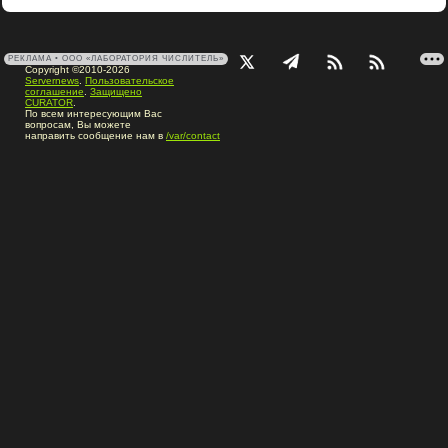
РЕКЛАМА • ООО «ЛАБОРАТОРИЯ ЧИСЛИТЕЛЬ»
Copyright ©2010-2026
Servernews
.
Пользовательское
соглашение
.
Защищено
CURATOR
.
По всем интересующим Вас
вопросам, Вы можете
направить сообщение нам в
/var/contact