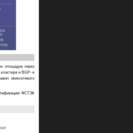
ых площадок через
 кластера и BGP- и
равил межсетевого
ертификацию ФСТЭК
реде