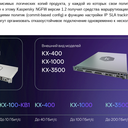
симых логических копий продукта, у каждой из которых свои полит
е к этому Kaspersky NGFW версии 1.2 получил средства маршрутизации
ациями политик (commit-based config) и функцию настройки IP SLA tracki
гут организовать отказоустойчивое подключение одновременно к неск