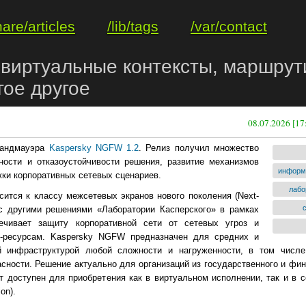
hare/articles
/lib/tags
/var/contact
 виртуальные контексты, маршрути
гое другое
08.07.2026 [17
рандмауэра
Kaspersky NGFW 1.2
. Релиз получил множество
ости и отказоустойчивости решения, развитие механизмов
информ
жки корпоративных сетевых сценариев.
лабо
ится к классу межсетевых экранов нового поколения (Next-
 с другими решениями «Лаборатории Касперского» в рамках
ечивает защиту корпоративной сети от сетевых угроз и
б‑ресурсам. Kaspersky NGFW предназначен для средних и
ой инфраструктурой любой сложности и нагруженности, в том числ
сности. Решение актуально для организаций из государственного и фин
т доступен для приобретения как в виртуальном исполнении, так и в
on).