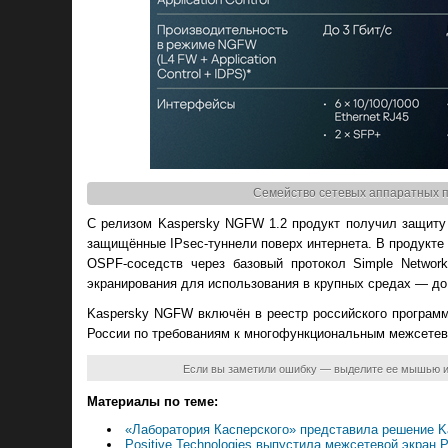
Семейство сетевых аппаратных 
С релизом Kaspersky NGFW 1.2 продукт получил защиту
защищённые IPsec-туннели поверх интернета. В продукте
OSPF-соседств через базовый протокол Simple Networ
экранирования для использования в крупных средах — до 
Kaspersky NGFW включён в реестр российского програм
России по требованиям к многофункциональным межсетев
Если вы заметили ошибку — выделите ее мышью 
Материалы по теме:
«Лаборатория Касперского» представила решение K
Positive Technologies выпустила межсетевой экран