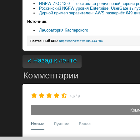
NGFW ИКС 13.0 — состоялся релиз новой версии ро
Российский NGFW уровня Enterprise: UserGate выпус
Дурной пример заразителен: AWS развернёт 649 ди
Источник:
Лаборатория Касперского
Постоянный URL:
https://servernews.ru/1144784
« Назад к ленте
Комментарии
/
4.6
9
Комм
Новые
Лучшие
Ранее