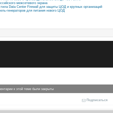
ссийского межсетевого экрана
тила Data Center Firewall для защиты ЦОД и крупных организаций
зель-генераторов для питания нового ЦОД
ентарии к этой теме были закрыты
Подписаться