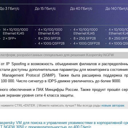
платформ, разработанных специально для решения Kaspersky NGFW
 от IP Spoofing и возможность объединения филиалов и распределённ
 стали доступны дополнительные параметры для мониторинга состояния
k Management Protocol (SNMP). Также была расширена поддержка п
100 000. Число сигнатур в IDPS-движке увеличилось до более 9000.
много обеспечения и ПАК Минцифры России. Также продукт прошёл с
ым экранам уровня сети 4 класса защиты.
и нажмите CTRL+ENTER. | Можете написать лучше? Мы всегда рады
новым авторам
.
aspersky VM для поиска и управления уязвимостями в корпоративной с
 PT NGFW 3050 с производительностью до 400 Гбит/с