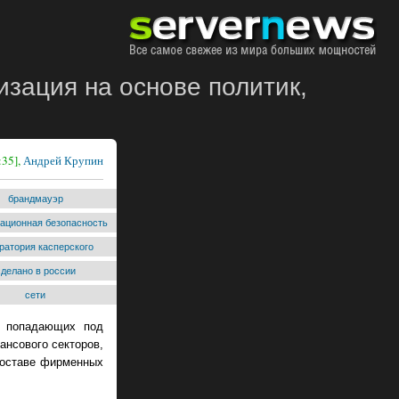
зация на основе политик,
:35],
Андрей Крупин
брандмауэр
ационная безопасность
ратория касперского
сделано в россии
сети
е попадающих под
ансового секторов,
 составе фирменных