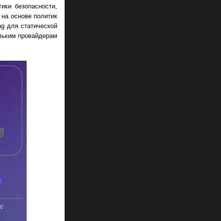
ики безопасности,
 на основе политик
ng для статической
ольким провайдерам