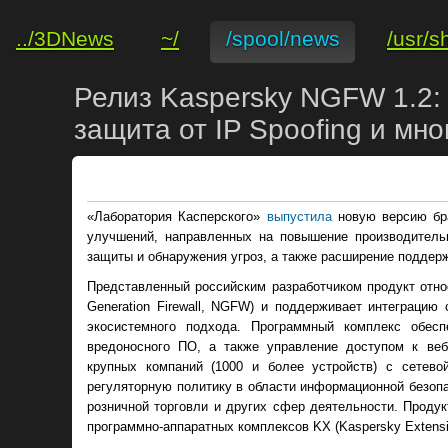
../3DNews
~/
/spool/news
/usr/s
Релиз Kaspersky NGFW 1.2:
защита от IP Spoofing и мно
«Лаборатория Касперского»
выпустила
новую версию б
улучшений, направленных на повышение производительн
защиты и обнаружения угроз, а также расширение поддер
Представленный российским разработчиком продукт относ
Generation Firewall, NGFW) и поддерживает интеграцию
экосистемного подхода. Программный комплекс обесп
вредоносного ПО, а также управление доступом к ве
крупных компаний (1000 и более устройств) с сетев
регуляторную политику в области информационной безопа
розничной торговли и других сфер деятельности. Продук
программно-аппаратных комплексов KX (Kaspersky Extensi