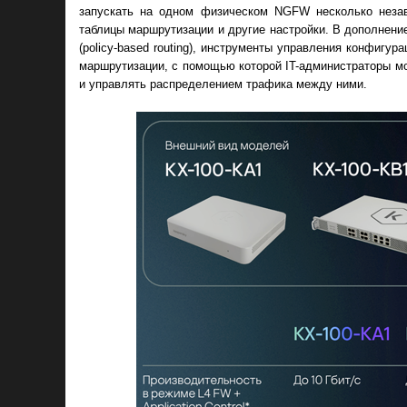
запускать на одном физическом NGFW несколько незави
таблицы маршрутизации и другие настройки. В дополнени
(policy-based routing), инструменты управления конфигур
маршрутизации, с помощью которой IT-администраторы мо
и управлять распределением трафика между ними.