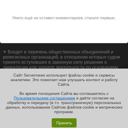
Никто ещё не оставил комментариев, станьте первым.
✴
Входит в перечень общественных объединений и
религиозных организаций, в отношении которых судом
принято вступившее в законную силу решение о
ликвидации или запрете деятельности по основаниям,
предусмотренным Федеральным законом от 25.07.2002
Сайт Servernews использует файлы cookie и сервисы
№ 114-ФЗ «О противодействии экстремистской
аналитики. Это помогает нам улучшать контент и работу
деятельности»;
Cайта.
Во время посещения Cайта вы соглашаетесь с
Пользовательским соглашением
и даёте согласие на
✖
обработку и передачу (в т.ч. трансграничную) персональных
Copyright ©2010-2026
данных, использование Cайтом файлов cookie и метрических
Servernews
.
Пользовательское
соглашение
.
Защищено
программ.
CURATOR
.
Обзор «малолитражного суперкомпьютера» MSI
По всем интересующим Вас
вопросам, Вы можете
EdgeXpert MS-C931
Принять
направить сообщение нам в
/var/contact