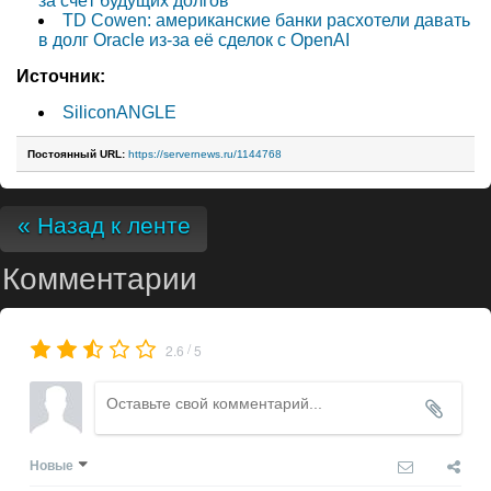
за счёт будущих долгов
TD Cowen: американские банки расхотели давать
в долг Oracle из-за её сделок с OpenAI
Источник:
SiliconANGLE
Постоянный URL:
https://servernews.ru/1144768
« Назад к ленте
Комментарии
/
2.6
5
Новые