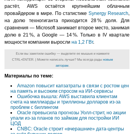
растёт, AWS остаётся крупнейшим облачным
провайдером в мире. По статистике
Synergy Research
,
на долю техногиганта приходится 28 % доля. Для
сравнения — Microsoft занимает второе место, занимая
долю в 21 %, а Google — 14 %. Только в IV квартале
мощности компании выросли
на 1,2 ГВт
.
Если вы заметили ошибку — выделите ее мышью и нажмите
CTRL+ENTER. | Можете написать лучше? Мы всегда рады
новым
авторам
.
Материалы по теме:
Amazon повысит капзатраты в связи с ростом цен
на память и высоким спросом на ИИ-сервисы
Ошибочка вышла: AWS выставила клиентам
счета на миллиарды и триллионы долларов из-за
проблем с биллингом
Oracle превысила прогнозы Уолл-стрит, но акции
упали из-за планов по займам для постройки ИИ
ЦОД
CNBC: Oracle строит «вчерашние» дата-центры