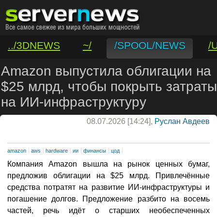
../3DNEWS
~/
/SPOOL/NEWS
/
/VAR/CONTACT
Amazon выпустила облигации на
$25 млрд, чтобы покрыть затраты
на ИИ-инфраструктуру
08.07.2026 [14:24],
Руслан Авдеев
amazon
aws
hardware
ии
финансы
цод
Компания Amazon вышла на рынок ценных бумаг,
предложив облигации на $25 млрд. Привлечённые
средства потратят на развитие ИИ-инфраструктуры и
погашение долгов. Предложение разбито на восемь
частей, речь идёт о старших необеспеченных