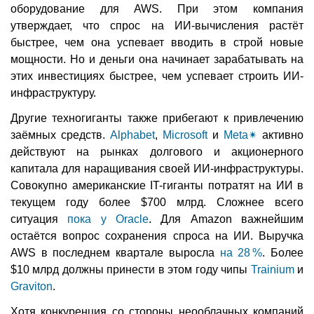
оборудование для AWS. При этом компания
утверждает, что спрос на ИИ-вычисления растёт
быстрее, чем она успевает вводить в строй новые
мощности. Но и деньги она начинает зарабатывать на
этих инвестициях быстрее, чем успевает строить ИИ-
инфраструктуру.
Другие техногиганты также прибегают к привлечению
заёмных средств.
Alphabet
,
Microsoft
и
Meta
✴
активно
действуют на рынках долгового и акционерного
капитала для наращивания своей ИИ-инфраструктуры.
Совокупно американские IT-гиганты потратят на ИИ в
текущем году более $700 млрд. Сложнее всего
ситуация
пока у Oracle
. Для Amazon важнейшим
остаётся вопрос сохранения спроса на ИИ. Выручка
AWS в последнем квартале выросла
на 28 %
. Более
$10 млрд должны принести в этом году чипы
Trainium
и
Graviton
.
Хотя конкуренция со стороны неооблачных компаний