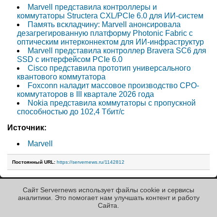
Marvell представила контроллеры и
коммутаторы Structera CXL/PCIe 6.0 для ИИ-систем
Память вскладчину: Marvell анонсировала
дезагрегированную платформу Photonic Fabric с
оптическим интерконнектом для ИИ-инфраструктур
Marvell представила контроллер Bravera SC6 для
SSD с интерфейсом PCIe 6.0
Cisco представила прототип универсального
квантового коммутатора
Foxconn наладит массовое производство CPO-
коммутаторов в III квартале 2026 года
Nokia представила коммутаторы с пропускной
способностью до 102,4 Тбит/с
Источник:
Marvell
Постоянный URL:
https://servernews.ru/1142812
Сайт Servernews использует файлы cookie и сервисы
« Назад к ленте
аналитики. Это помогает нам улучшать контент и работу
Cайта.