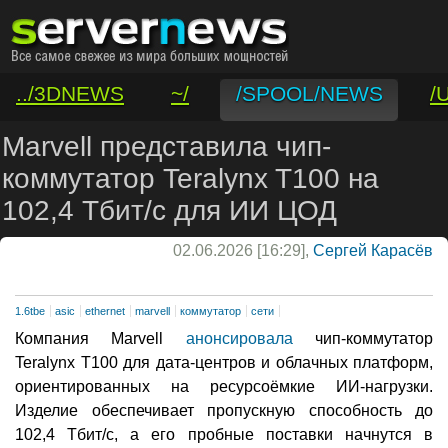
../3DNEWS
~/
/SPOOL/NEWS
/
/VAR/CONTACT
Marvell представила чип-
коммутатор Teralynx T100 на
102,4 Тбит/с для ИИ ЦОД
02.06.2026 [16:29],
Сергей Карасёв
1.6tbe
asic
ethernet
marvell
коммутатор
сети
Компания Marvell
анонсировала
чип-коммутатор
Teralynx T100 для дата-центров и облачных платформ,
ориентированных на ресурсоёмкие ИИ-нагрузки.
Изделие обеспечивает пропускную способность до
102,4 Тбит/с, а его пробные поставки начнутся в