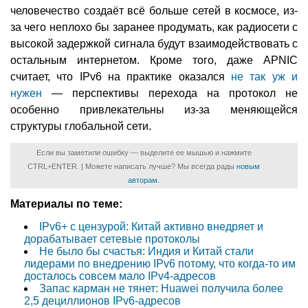
человечество создаёт всё больше сетей в космосе, из-
за чего неплохо бы заранее продумать, как радиосети с
высокой задержкой сигнала будут взаимодействовать с
остальным интернетом. Кроме того, даже APNIC
считает, что IPv6 на практике оказался
не так уж и
нужен
— перспективы перехода на протокол не
особенно привлекательны из-за меняющейся
структуры глобальной сети.
Если вы заметили ошибку — выделите ее мышью и нажмите
CTRL+ENTER. | Можете написать лучше? Мы всегда рады
новым
авторам
.
Материалы по теме:
IPv6+ с цензурой: Китай активно внедряет и
дорабатывает сетевые протоколы
Не было бы счастья: Индия и Китай стали
лидерами по внедрению IPv6 потому, что когда-то им
досталось совсем мало IPv4-адресов
Запас карман не тянет: Huawei получила более
2,5 дециллионов IPv6-адресов