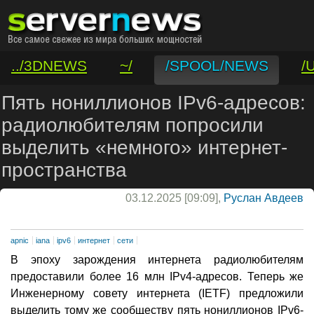
../3DNEWS
~/
/SPOOL/NEWS
/
/VAR/CONTACT
Пять нониллионов IPv6-адресов:
радиолюбителям попросили
выделить «немного» интернет-
пространства
03.12.2025 [09:09],
Руслан Авдеев
apnic
iana
ipv6
интернет
сети
В эпоху зарождения интернета радиолюбителям
предоставили более 16 млн IPv4-адресов. Теперь же
Инженерному совету интернета (IETF) предложили
выделить тому же сообществу пять нониллионов IPv6-