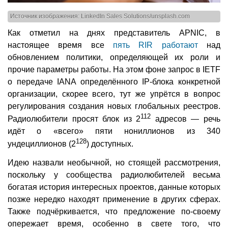
Источник изображения: LinkedIn Sales Solutions/unsplash.com
Как отметил на днях представитель APNIC, в
настоящее время все
пять RIR работают
над
обновлением политики, определяющей их роли и
прочие параметры работы. На этом фоне запрос в IETF
о передаче IANA определённого IP-блока конкретной
организации, скорее всего, тут же упрётся в вопрос
регулирования создания новых глобальных реестров.
112
Радиолюбители просят блок из 2
адресов — речь
идёт о «всего» пяти нониллионов из 340
128
ундециллионов (2
) доступных.
Идею назвали необычной, но стоящей рассмотрения,
поскольку у сообщества радиолюбителей весьма
богатая история интересных проектов, данные которых
позже нередко находят применение в других сферах.
Также подчёркивается, что предложение по-своему
опережает время, особенно в свете того, что