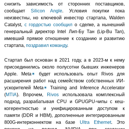
снизить зависимость от сторонних поставщиков,
сообщает
Silicon Angle
. Условия покупки пока
неизвестны, но ключевой инвестор стартапа, Walden
Catalyst,
с гордостью сообщил
о сделке, а нынешний
генеральный директор Intel Лип-Бу Тан (Lip-Bu Tan),
имевший прямое отношение к созданию и развитию
стартапа,
поздравил команду
.
Стартап был основан в 2021 году, а в 2023-м к нему
присоединились около полусотни бывших инженеров
Apple. Meta
✴
будет использовать опыт Rivos для
расширения работ над семейством собственных ИИ-
ускорителей Meta
✴
Training and Inference Accelerator
(
MTIA
). Впрочем,
Rivos
использовала комплексный
подход, разрабатывая CPU и GPUGPU-чипы с кеш-
когерентностью и унифицированным доступом к
памяти (DDR и HBM), дополненные интегрированным
800G-интерконнектом на базе
Ultra Ethernet
. Это