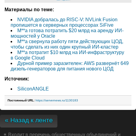
Материалы по теме:
NVIDIA добралась до RISC-V: NVLink Fusion
пропишется в серверных процессорах SiFive
M**a готова потратить $20 млрд на аренду ИИ-
мощностей у Oracle
M**a свернула работу пяти действующих ЦОД,
чтобы сделать из них один крупный ИИ-кластер
M**a потратит $10 млрд на ИИ-инфраструктуру
в Google Cloud
Дурной пример заразителен: AWS развернёт 649
дизель-генераторов для питания нового ЦОД
Источник:
SiliconANGLE
Постоянный URL:
https://servernews.ru/1130183
« Назад к ленте
✴
Входит в перечень общественных объединений и