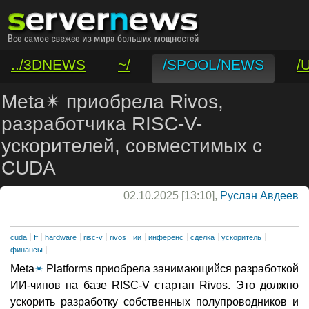
../3DNEWS
~/
/SPOOL/NEWS
/
/VAR/CONTACT
Meta✴ приобрела Rivos,
разработчика RISC-V-
ускорителей, совместимых с
CUDA
02.10.2025 [13:10],
Руслан Авдеев
cuda
ff
hardware
risc-v
rivos
ии
инференс
сделка
ускоритель
финансы
Meta
✴
Platforms приобрела занимающийся разработкой
ИИ-чипов на базе RISC-V стартап Rivos. Это должно
ускорить разработку собственных полупроводников и