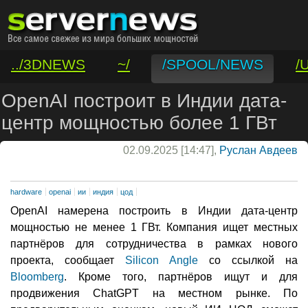
../3DNEWS
~/
/SPOOL/NEWS
/
/VAR/CONTACT
OpenAI построит в Индии дата-
центр мощностью более 1 ГВт
02.09.2025 [14:47],
Руслан Авдеев
hardware
openai
ии
индия
цод
OpenAI намерена построить в Индии дата-центр
мощностью не менее 1 ГВт. Компания ищет местных
партнёров для сотрудничества в рамках нового
проекта, сообщает
Silicon Angle
со ссылкой на
Bloomberg
. Кроме того, партнёров ищут и для
продвижения ChatGPT на местном рынке. По