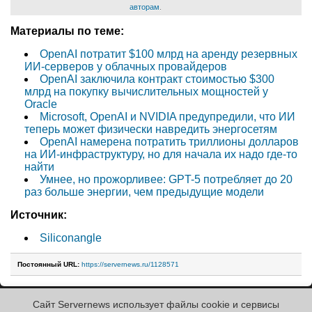
авторам
.
Материалы по теме:
OpenAI потратит $100 млрд на аренду резервных
ИИ-серверов у облачных провайдеров
OpenAI заключила контракт стоимостью $300
млрд на покупку вычислительных мощностей у
Oracle
Microsoft, OpenAI и NVIDIA предупредили, что ИИ
теперь может физически навредить энергосетям
OpenAI намерена потратить триллионы долларов
на ИИ-инфраструктуру, но для начала их надо где-то
найти
Умнее, но прожорливее: GPT-5 потребляет до 20
раз больше энергии, чем предыдущие модели
Источник:
Siliconangle
Постоянный URL:
https://servernews.ru/1128571
Сайт Servernews использует файлы cookie и сервисы
« Назад к ленте