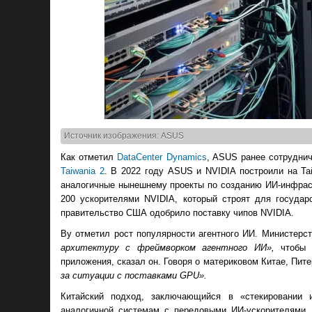
Источник изображения: ASUS
Как отметил
DataCenter Dynamics
, ASUS ранее сотрудни
Taiwania 2
. В 2022 году ASUS и NVIDIA построили на Та
аналогичные нынешнему проекты по созданию ИИ-инфраст
200 ускорителями NVIDIA, который строят для государст
правительство США одобрило поставку чипов NVIDIA.
Ву отметил рост популярности агентного ИИ. Министер
архитектуру с фреймворком агентного ИИ»,
чтобы п
приложения, сказал он. Говоря о материковом Китае, Пит
за ситуации с поставками GPU».
Китайский подход, заключающийся в «стекировании и
аналогичной системам с передовыми ИИ-ускорителями,