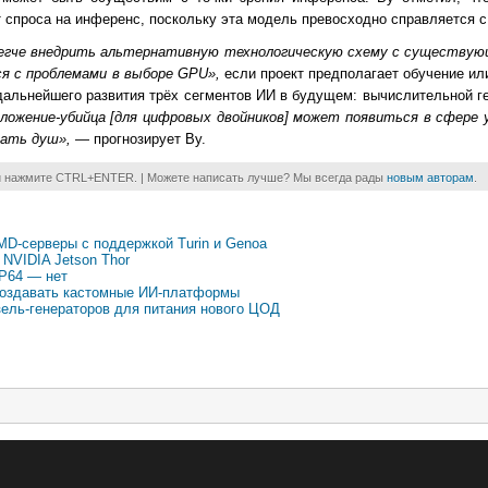
спроса на инференс, поскольку эта модель превосходно справляется с
 легче внедрить альтернативную технологическую схему с существую
я с проблемами в выборе GPU»,
если проект предполагает обучение ил
дальнейшего развития трёх сегментов ИИ в будущем: вычислительной г
ложение-убийца [для цифровых двойников] может появиться в сфере 
мать душ»,
— прогнозирует Ву.
и нажмите CTRL+ENTER. | Можете написать лучше? Мы всегда рады
новым авторам
.
-серверы с поддержкой Turin и Genoa
 NVIDIA Jetson Thor
FP64 — нет
 создавать кастомные ИИ-платформы
зель-генераторов для питания нового ЦОД