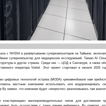
чала с NVIDIA в развёртывании суперкомпьютеров на Тайване, включа
йване суперкомпьютер для медицинских исследований. Taiwan AI Clou
руктуры в других странах. Среди них — ЦОД в Сингапуре, а также объ
венного оператора Viettel. Этот проект стартовал в начале 2025 го
ство цифровых технологий острова (MODA)
«рекомендовало нам предо
омочь местным компаниям использовать или модернизировать с
ер Ву заявил, что компании будет
«непросто»
реализовывать там анало
 кластеризации» малопроизводительных чипов для достижения про
 может быть осуществим с точки зрения инференса. Ву отметил, чт