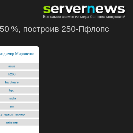
50 %, построив 250-Пфлопс
ладимир Мироненко
asus
h200
hardware
hpc
nvidia
ии
суперкомпьютер
тайвань