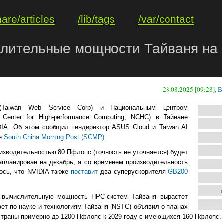
hare/articles
/lib/tags
/var/contact
лительные мощности Тайваня на 
28.08.2025 [09:28],
В
Taiwan Web Service Corp) и Национальным центром
 Center for High-performance Computing, NCHC) в Тайнане
DIA. Об этом сообщил гендиректор ASUS Cloud и Taiwan AI
те
South China Morning Post (SCMP)
.
изводительностью 80 Пфлопс (точность не уточняется) будет
запланирован на декабрь, а со временем производительность
ось, что NVIDIA также
поставит
два суперускорителя
GB200
 вычислительную мощность HPC-систем Тайваня вырастет
ет по науке и технологиям Тайваня (NSTC) объявил о планах
траны примерно до 1200 Пфлопс к 2029 году с имеющихся 160 Пфлопс.