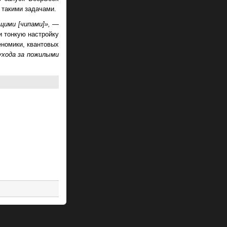
 такими задачами.
щими [чипами]»,
—
и тонкую настройку
еномики, квантовых
ухода за пожилыми