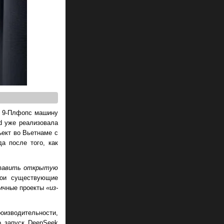
я 9-Плфопс машину
d уже реализовала
ект во Вьетнаме с
да после того, как
ставить открытую
вои существующие
гичные проекты
«из-
изводительности,
о запуск DeepSeek