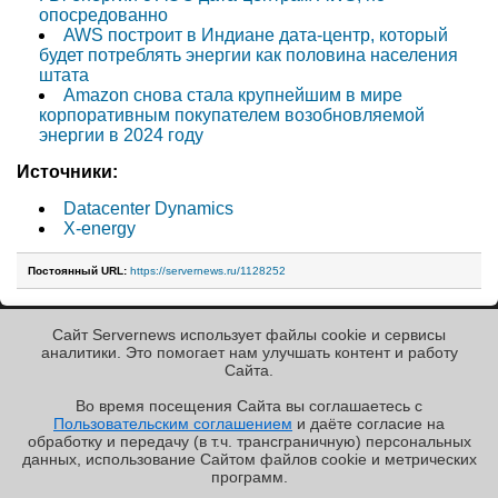
опосредованно
AWS построит в Индиане дата-центр, который
будет потреблять энергии как половина населения
штата
Amazon снова стала крупнейшим в мире
корпоративным покупателем возобновляемой
энергии в 2024 году
Источники:
Datacenter Dynamics
X-energy
Постоянный URL:
https://servernews.ru/1128252
Сайт Servernews использует файлы cookie и сервисы
« Назад к ленте
аналитики. Это помогает нам улучшать контент и работу
Cайта.
Во время посещения Cайта вы соглашаетесь с
Пользовательским соглашением
и даёте согласие на
✖
РЕКЛАМА • ООО «ЛАБОРАТОРИЯ ЧИСЛИТЕЛЬ»
обработку и передачу (в т.ч. трансграничную) персональных
Copyright ©2010-2026
данных, использование Cайтом файлов cookie и метрических
Servernews
.
Пользовательское
соглашение
.
Защищено
программ.
CURATOR
.
По всем интересующим Вас