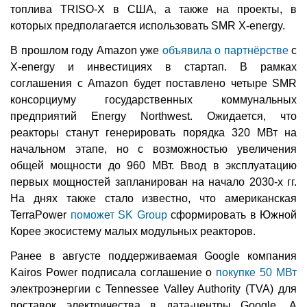
топлива TRISO-X в США, а также на проекты, в
которых предполагается использовать SMR X-energy.
В прошлом году Amazon уже
объявила о партнёрстве
с
X-energy и инвестициях в стартап. В рамках
соглашения с Amazon будет поставлено четыре SMR
консорциуму государственных коммунальных
предприятий Energy Northwest. Ожидается, что
реакторы станут генерировать порядка 320 МВт на
начальном этапе, но с возможностью увеличения
общей мощности до 960 МВт. Ввод в эксплуатацию
первых мощностей запланирован на начало 2030-х гг.
На днях также стало известно, что американская
TerraPower
поможет SK Group
сформировать в Южной
Корее экосистему малых модульных реакторов.
Ранее в августе поддерживаемая Google компания
Kairos Power подписала соглашение о
покупке 50 МВт
электроэнергии с Tennessee Valley Authority (TVA) для
поставок электричества в дата-центры Google. А