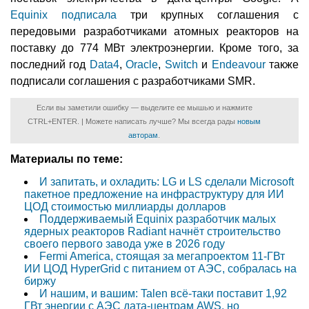
Equinix подписала
три крупных соглашения с
передовыми разработчиками атомных реакторов на
поставку до 774 МВт электроэнергии. Кроме того, за
последний год
Data4
,
Oracle
,
Switch
и
Endeavour
также
подписали соглашения с разработчиками SMR.
Если вы заметили ошибку — выделите ее мышью и нажмите
CTRL+ENTER. | Можете написать лучше? Мы всегда рады
новым
авторам
.
Материалы по теме:
И запитать, и охладить: LG и LS сделали Microsoft
пакетное предложение на инфраструктуру для ИИ
ЦОД стоимостью миллиарды долларов
Поддерживаемый Equinix разработчик малых
ядерных реакторов Radiant начнёт строительство
своего первого завода уже в 2026 году
Fermi America, стоящая за мегапроектом 11-ГВт
ИИ ЦОД HyperGrid с питанием от АЭС, собралась на
биржу
И нашим, и вашим: Talen всё-таки поставит 1,92
ГВт энергии с АЭС дата-центрам AWS, но