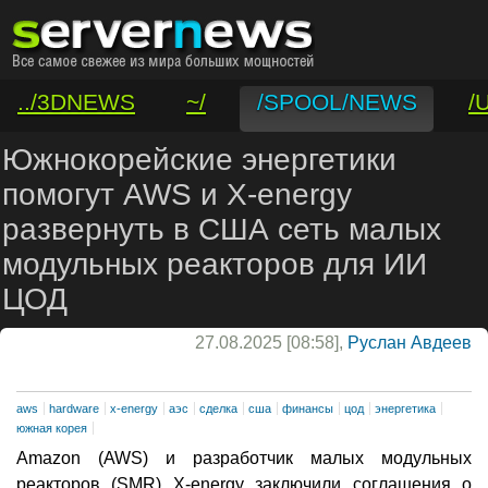
../3DNEWS
~/
/SPOOL/NEWS
/
/VAR/CONTACT
Южнокорейские энергетики
помогут AWS и X-energy
развернуть в США сеть малых
модульных реакторов для ИИ
ЦОД
27.08.2025 [08:58],
Руслан Авдеев
aws
hardware
x-energy
аэс
сделка
сша
финансы
цод
энергетика
южная корея
Amazon (AWS) и разработчик малых модульных
реакторов (SMR) X-energy заключили соглашения о