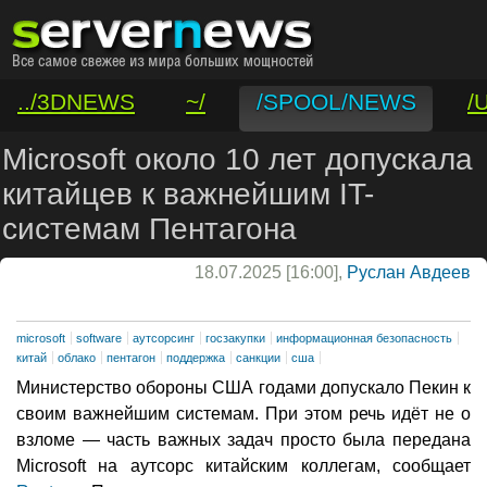
../3DNEWS
~/
/SPOOL/NEWS
/
/VAR/CONTACT
Microsoft около 10 лет допускала
китайцев к важнейшим IT-
системам Пентагона
18.07.2025 [16:00],
Руслан Авдеев
microsoft
software
аутсорсинг
госзакупки
информационная безопасность
китай
облако
пентагон
поддержка
санкции
сша
Министерство обороны США годами допускало Пекин к
своим важнейшим системам. При этом речь идёт не о
взломе — часть важных задач просто была передана
Microsoft на аутсорс китайским коллегам, сообщает