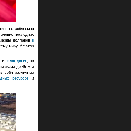
гия, потребляемая
течение последних
ллиарды долларов
в
всему миру. Amazon
я и
охлаждения
, не
анизмами до 46 % и
 в себя различные
одных ресурсов
и