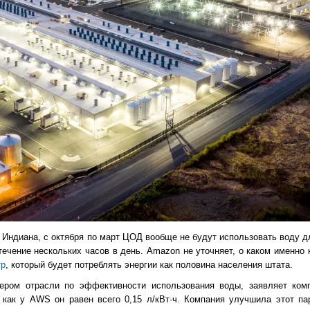
т Индиана, с октября по март ЦОД вообще не будут использовать воду д
течение нескольких часов в день. Amazon не уточняет, о каком именно 
тр
, который будет потреблять энергии как половина населения штата.
ром отрасли по эффективности использования воды, заявляет комп
а как у AWS он равен всего 0,15 л/кВт·ч. Компания улучшила этот п