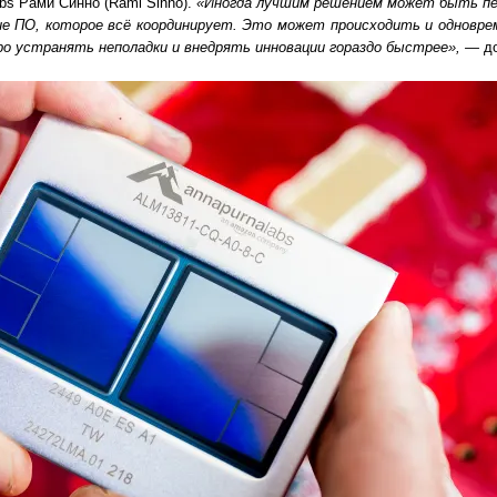
bs Рами Синно (Rami Sinno).
«Иногда лучшим решением может быть пе
ие ПО, которое всё координирует. Это может происходить и одноврем
ро устранять неполадки и внедрять инновации гораздо быстрее», —
до