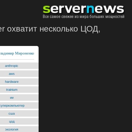
r охватит несколько ЦОД,
ладимир Мироненко
anthropic
aws
hardware
trainium
ии
суперкомпьютер
сша
цод
экология