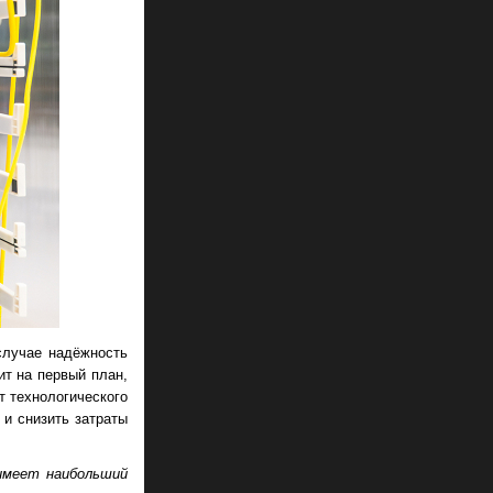
случае надёжность
ит на первый план,
т технологического
 и снизить затраты
имеет наибольший