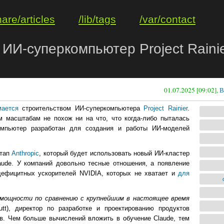
hare/articles
/lib/tags
/var/contact
И-суперкомпьютер Project Rainie
01.07.2025 [09:02],
В
мается
строительством ИИ-суперкомпьютера
Project Rainier
.
 масштабам не похож ни на что, что когда-либо пыталась
омпьютер разработан для создания и работы ИИ-моделей
ртап
Anthropic
, который будет использовать новый ИИ-кластер
ude. У компаний довольно тесные отношения, а появление
т дефицитных ускорителей NVIDIA, которых не хватает и
для
й мощности по сравнению с крупнейшим в настоящее время
t), директор по разработке и проектированию продуктов
в. Чем больше вычислений вложить в обучение Claude, тем