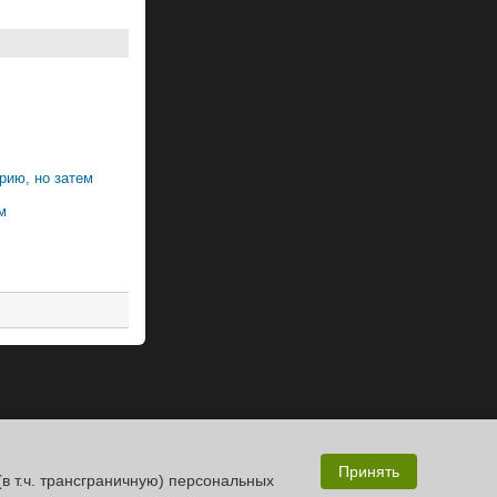
рию, но затем
м
Принять
(в т.ч. трансграничную) персональных