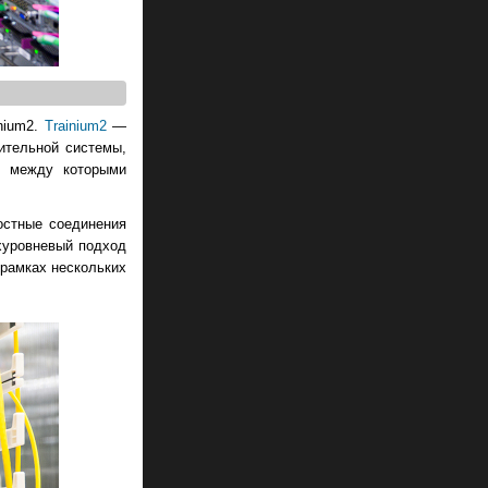
inium2.
Trainium2
—
ительной системы,
ие между которыми
остные соединения
ухуровневый подход
 рамках нескольких