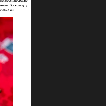
репроектирование
енно. Поскольку у
бавил он.