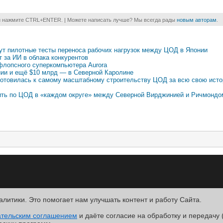
и нажмите CTRL+ENTER. | Можете написать лучше? Мы всегда рады
новым авторам
.
едут пилотные тесты переноса рабочих нагрузок между ЦОД в Японии
 за ИИ в облака конкурентов
афлопсного суперкомпьютера Aurora
ии и ещё $10 млрд — в Северной Каролине
t готовилась к самому масштабному строительству ЦОД за всю свою исто
ить по ЦОД в «каждом округе» между Северной Вирджинией и Ричмондо
алитики. Это помогает нам улучшать контент и работу Cайта.
R
ательским соглашением
.
и даёте согласие на обработку и передачу 
ntact