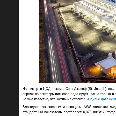
Например, в ЦОД в округе Сент-Джозеф (St. Joseph), шта
апреля по сентябрь питьевая вода будет нужна только в 
но уже известно, что компания строит
в Индиане дата-цен
Благодаря инженерным инновациям AWS является лиде
стандартный показатель составляет 0,375 л/кВт·ч, тогд