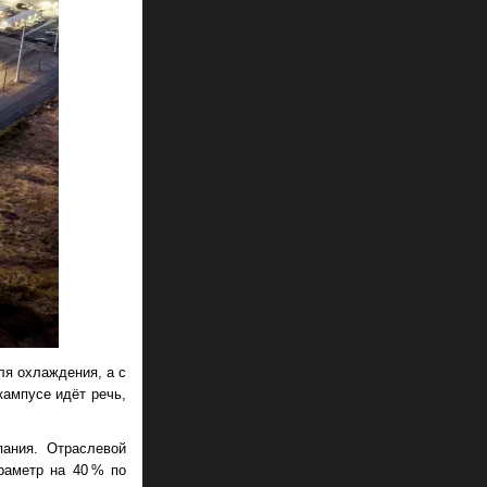
ля охлаждения, а с
кампусе идёт речь,
ания. Отраслевой
араметр на 40 % по