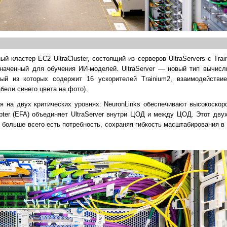
ый кластер EC2 UltraCluster, состоящий из серверов UltraServers с Tra
значенный для обучения ИИ-моделей. UltraServer — новый тип вычисл
дый из которых содержит 16 ускорителей Trainium2, взаимодейств
бели синего цвета на фото).
 на двух критических уровнях: NeuronLinks обеспечивают высокоскор
Adapter (EFA) объединяет UltraServer внутри ЦОД и между ЦОД. Этот дв
м больше всего есть потребность, сохраняя гибкость масштабирования в