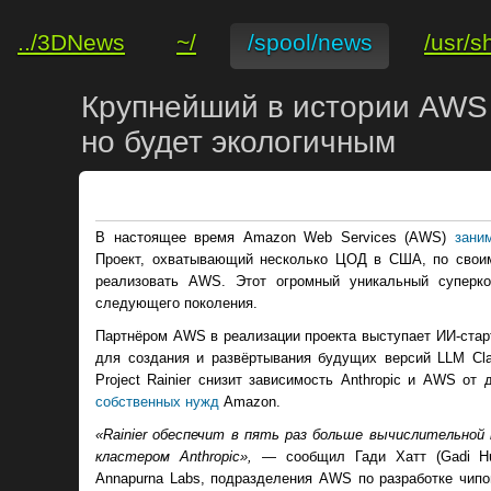
../3DNews
~/
/spool/news
/usr/s
Крупнейший в истории AWS И
но будет экологичным
В настоящее время Amazon Web Services (AWS)
зани
Проект, охватывающий несколько ЦОД в США, по своим
реализовать AWS. Этот огромный уникальный суперк
следующего поколения.
Партнёром AWS в реализации проекта выступает ИИ-ста
для создания и развёртывания будущих версий LLM Cla
Project Rainier снизит зависимость Anthropic и AWS о
собственных нужд
Amazon.
«Rainier обеспечит в пять раз больше вычислительно
кластером Anthropic»,
— сообщил Гади Хатт (Gadi Hut
Annapurna Labs, подразделения AWS по разработке чипо