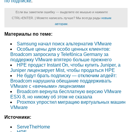
по подписке
.
Если вы заметили ошибку — выделите ее мышью и нажмите
CTRL+ENTER. | Можете написать лучше? Мы всегда рады
новым
авторам
.
Материалы по теме:
Samsung начал поиск альтернатив VMware
Особые цены для особо ценных клиентов:
Broadcom запросила у Telefónica Germany за
поддержку VMware впятеро больше прежнего
HPE продаст Instant On, чтобы купить Juniper, а
Juniper лицензирует Mist, чтобы продаться HPE
Не будут брать подписку — отключим апдейт:
Broadcom нарушила обещание поддерживать
VMware с «вечными» лицензиями
Broadcom вернула бесплатную версию VMware
ESXi 8, но никому об этом не сказала
Proxmox упростил миграцию виртуальных машин
VMware
Источники:
ServeTheHome