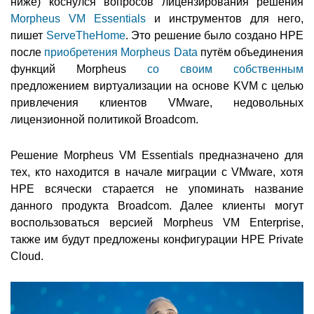
ниже) коснулся вопросов лицензирования решения
Morpheus VM Essentials
и инструментов для него,
пишет
ServeTheHome
. Это решение было создано HPE
после
приобретения Morpheus Data
путём объединения
функций Morpheus
со своим собственным
предложением виртуализации на основе KVM с целью
привлечения клиентов VMware, недовольных
лицензионной политикой Broadcom.
Решение Morpheus VM Essentials предназначено для
тех, кто находится в начале миграции с VMware, хотя
HPE всячески старается не упоминать название
данного продукта Broadcom. Далее клиенты могут
воспользоваться версией Morpheus VM Enterprise,
также им будут предложены конфигурации HPE Private
Cloud.