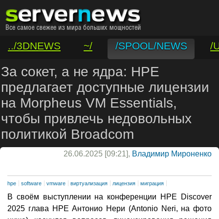
../3DNEWS
~/
/SPOOL/NEWS
/
/VAR/CONTACT
За сокет, а не ядра: HPE
предлагает доступные лицензии
на Morpheus VM Essentials,
чтобы привлечь недовольных
политикой Broadcom
26.06.2025 [09:21],
Владимир Мироненко
hpe
software
vmware
виртуализация
лицензия
миграция
В своём выступлении на конференции HPE Discover
2025 глава HPE Антонио Нери (Antonio Neri, на фото