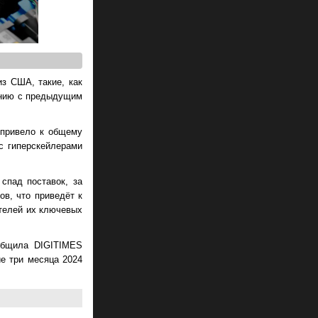
из США, такие, как
нению с предыдущим
 привело к общему
с гиперскейлерами
спад поставок, за
ов, что приведёт к
ателей их ключевых
ообщила DIGITIMES
ие три месяца 2024