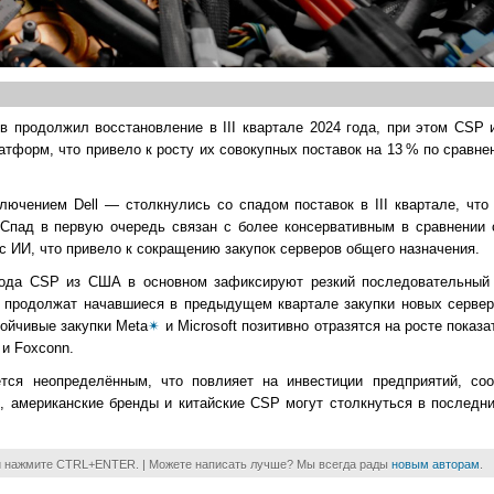
 продолжил восстановление в III квартале 2024 года, при этом CSP 
латформ, что привело к росту их совокупных поставок на 13 % по срав
ючением Dell — столкнулись со спадом поставок в III квартале, что
 Спад в первую очередь связан с более консервативным в сравнении 
с ИИ, что привело к сокращению закупок серверов общего назначения.
года CSP из США в основном зафиксируют резкий последовательный 
я, продолжат начавшиеся в предыдущем квартале закупки новых сервер
тойчивые закупки Meta
✴
и Microsoft позитивно отразятся на росте показ
 и Foxconn.
ется неопределённым, что повлияет на инвестиции предприятий, с
, американские бренды и китайские CSP могут столкнуться в последн
и нажмите CTRL+ENTER. | Можете написать лучше? Мы всегда рады
новым авторам
.