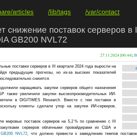
hare/articles
/lib/tags
/var/contact
т снижение поставок серверов в 
DIA GB200 NVL72
27.11.2024 [00:44],
В
альные поставки серверов в III квартале 2024 года выросли на
d
йдя предыдущие прогнозы, но из-за высоких показателей
 последовательно снизятся.
должили наращивать закупки серверов общего назначения
SP также увеличили закупки высокопроизводительных ИИ-
метили в DIGITIMES Research. Вместе с тем поставки в
оскольку клиенты сделали упор на закупки ИИ-серверов,
ле мировых поставок серверов на 5,2 % по сравнению с III
 закупками серверов облачными провайдерами из США и
 GB200 NVL72
, что должно привести к замедлению темпов поставо