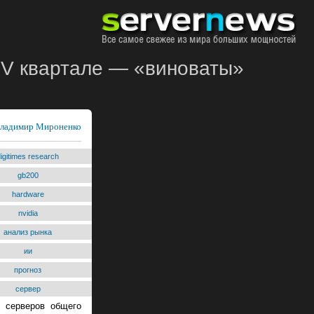
IV квартале — «виноваты»
ладимир Мироненко
igitimes research
gb200
hardware
nvidia
анализ рынка
ии
прогноз
сервер
к серверов общего