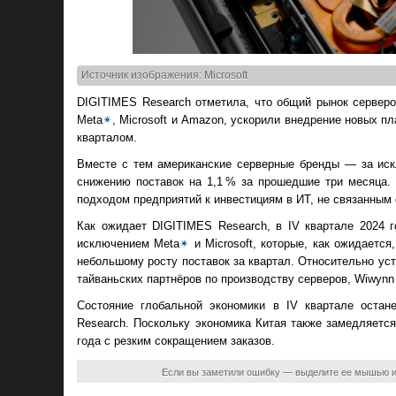
Источник изображения: Microsoft
DIGITIMES Research отметила, что общий рынок серверов
Meta
✴
, Microsoft и Amazon, ускорили внедрение новых п
кварталом.
Вместе с тем американские серверные бренды — за искл
снижению поставок на 1,1 % за прошедшие три месяца.
подходом предприятий к инвестициям в ИТ, не связанным 
Как ожидает DIGITIMES Research, в IV квартале 2024 
исключением Meta
✴
и Microsoft, которые, как ожидаетс
небольшому росту поставок за квартал. Относительно ус
тайваньских партнёров по производству серверов, Wiwynn
Состояние глобальной экономики в IV квартале остан
Research. Поскольку экономика Китая также замедляется
года с резким сокращением заказов.
Если вы заметили ошибку — выделите ее мышью 