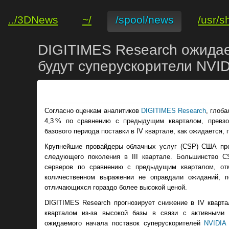
../3DNews
~/
/spool/news
/usr/s
DIGITIMES Research ожидае
будут суперускорители NVI
Согласно оценкам аналитиков
DIGITIMES Research
, глоб
4,3 % по сравнению с предыдущим кварталом, превзо
базового периода поставки в IV квартале, как ожидается,
Крупнейшие провайдеры облачных услуг (CSP) США про
следующего поколения в III квартале. Большинство C
серверов по сравнению с предыдущим кварталом, от
количественном выражении не оправдали ожиданий, п
отличающихся гораздо более высокой ценой.
DIGITIMES Research прогнозирует снижение в IV кварта
кварталом из-за высокой базы в связи с активными
ожидаемого начала поставок суперускорителей
NVIDIA