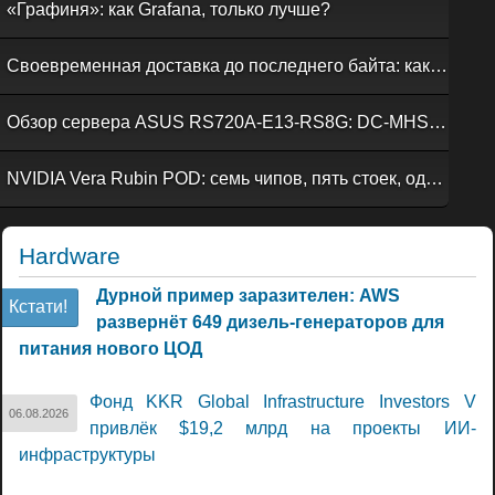
«Графиня»: как Grafana, только лучше?
Своевременная доставка до последнего байта: как российская сеть Curator CDN совмещает скорость, безопасность и гибкость управления
Обзор сервера ASUS RS720A-E13-RS8G: DC-MHS во всей красе
NVIDIA Vera Rubin POD: семь чипов, пять стоек, один ИИ-суперкомпьютер
Hardware
Дурной пример заразителен: AWS
Кстати!
развернёт 649 дизель-генераторов для
питания нового ЦОД
Фонд KKR Global Infrastructure Investors V
06.08.2026
привлёк $19,2 млрд на проекты ИИ-
инфраструктуры