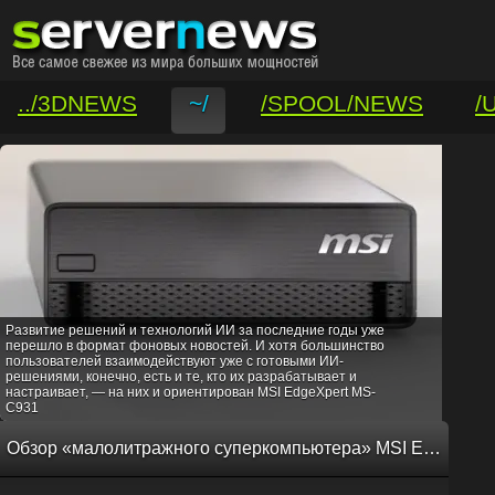
../3DNEWS
~/
/SPOOL/NEWS
/
/VAR/CONTACT
Развитие решений и технологий ИИ за последние годы уже
перешло в формат фоновых новостей. И хотя большинство
пользователей взаимодействуют уже с готовыми ИИ-
решениями, конечно, есть и те, кто их разрабатывает и
настраивает, — на них и ориентирован MSI EdgeXpert MS-
C931
Обзор «малолитражного суперкомпьютера» MSI EdgeXpert MS-C931