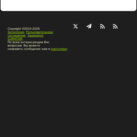
Copyright ©2010-2026
Servernews
.
Пользовательское
соглашение
.
Защищено
CURATOR
.
По всем интересующим Вас
вопросам, Вы можете
направить сообщение нам в
/var/contact