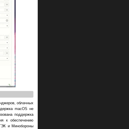
енджеров, облачных
оддержка macOS не
изована поддержка
ния к обеспечению
СТЭК и Минобороны