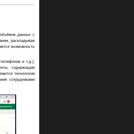
 объёмов данных с
пании, раскладывая
вается возможность
елефонов и т.д.),
енты, содержащие
ваются технологии
ания сотрудниками