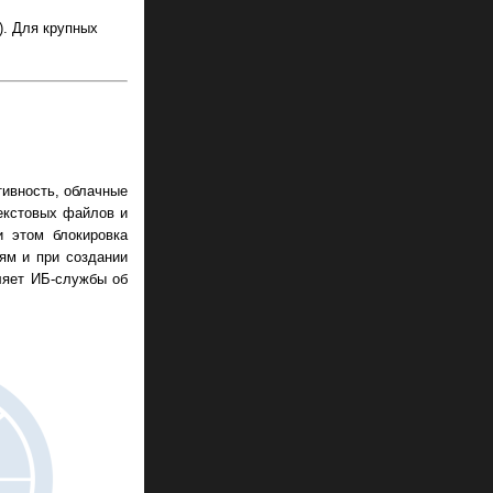
). Для крупных
тивность, облачные
екстовых файлов и
и этом блокировка
ям и при создании
ляет ИБ-службы об