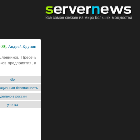
:00],
Андрей Крупин
шленников. Пресечь
ков предприятия, а
dlp
ационная безопасность
сделано в россии
утечка