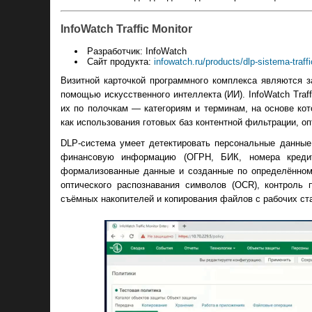
InfoWatch Traffic Monitor
Разработчик: InfoWatch
Сайт продукта:
infowatch.ru/products/dlp-sistema-traffi
Визитной карточкой программного комплекса являются з
помощью искусственного интеллекта (ИИ). InfoWatch Tra
их по полочкам — категориям и терминам, на основе кот
как использования готовых баз контентной фильтрации, о
DLP-система умеет детектировать персональные данные 
финансовую информацию (ОГРН, БИК, номера кредитн
формализованные данные и созданные по определённому
оптического распознавания символов (OCR), контроль 
съёмных накопителей и копирования файлов с рабочих ста