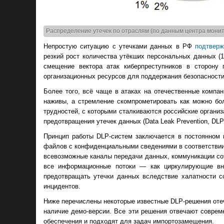
Распределение утечек по отраслям (по данным центра монит
Непростую ситуацию с утечками данных в РФ
подтверж
резкий рост количества утёкших персональных данных (1
смещение вектора атак киберпреступников в сторону
организационных ресурсов для поддержания безопасности
Более того, всё чаще в атаках на отечественные комп
наживы, а стремление скомпрометировать как можно бо
трудностей, с которыми сталкиваются российские органи
предотвращения утечек данных (Data Leak Prevention, DLP
Принцип работы DLP-систем заключается в постоянном 
файлов с конфиденциальными сведениями в соответствии
всевозможные каналы передачи данных, коммуникации сот
все информационные потоки — как циркулирующие вну
предотвращать утечки данных вследствие халатности с
инцидентов.
Ниже перечислены некоторые известные DLP-решения отеч
наличие демо-версии. Все эти решения отвечают соврем
обеспечения и подходят для задач импортозамещения.