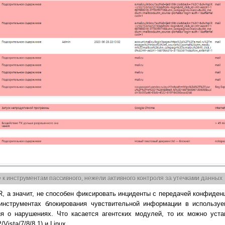
е к инструментам пассивного, нежели активного контроля за утечками данных
R, а значит, не способен фиксировать инциденты с передачей конфиде
инструментах блокирования чувствительной информации в использу
 о нарушениях. Что касается агентских модулей, то их можно уста
sta/7/8/8.1) и Linux.