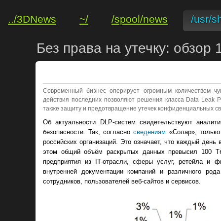
../3DNews
~/
/spool/news
/usr/s
Без права на утечку: обзор
Современный бизнес оперирует огромным количеством чув
действия последних позволяют решения класса Data Leak P
также защиту и предотвращение утечек конфиденциальных с
Об актуальности DLP-систем свидетельствуют аналит
безопасности. Так, согласно
сведениям
«Солар», только
российских организаций. Это означает, что каждый день
этом общий объём раскрытых данных превысил 100 Тб
предприятия из IT-отрасли, сферы услуг, ретейла и 
внутренней документации компаний и различного род
сотрудников, пользователей веб-сайтов и сервисов.