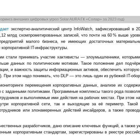
оринга внешних цифровых угроз Solar AURA ГК «Солар» за 2023 год)
дает
экспертно-аналитический центр InfoWatch, зафиксировавший в 20
,12 млрд скомпрометированных записей, что почти на 60 % выше уровн
 предприятий малого бизнеса, не имеющих достаточных материальн
 корпоративной IT-инфраструктуры.
ании стали принимать участие хактивисты — злоумышленники, которым
льше данных по политическим мотивам. Такое положение дел подчёрк
зации, и важность защиты информационных активов, обеспечить котору
). При этом надо понимать, что DLP — это лишь один из рубежей IT-обо
мониторинге перемещения корпоративных данных, анализе их содержи
 с заданными политиками. Программные комплексы такого рода позволя
рудников и выполняемые ими действия на рабочих местах. При этом н
три корпоративной сети, так и выходящие за её периметр. Такой 
отрудников или злонамеренных действий инсайдеров, а также провод
ественных разработчиков, дано описание ключевых функций, а также у
енным корпоративным стандартам, зарегистрированы в реестре российс