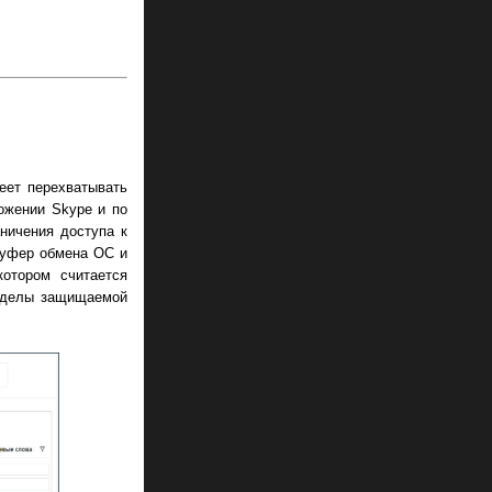
еет перехватывать
ложении Skype и по
ничения доступа к
буфер обмена ОС и
отором считается
ределы защищаемой