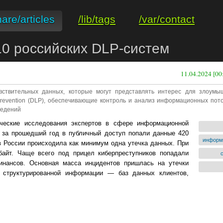
hare/articles
/lib/tags
/var/contact
 10 российских DLP-систем
11.04.2024 [00
ствительных данных, которые могут представлять интерес для злоумы
revention (DLP), обеспечивающие контроль и анализ информационных пото
ведений
ические исследования экспертов в сфере информационной
 за прошедший год в публичный доступ попали данные 420
информ
 в России происходила как минимум одна утечка данных. При
айт. Чаще всего под прицел киберпреступников попадали
финансов. Основная масса инцидентов пришлась на утечки
а структурированной информации — баз данных клиентов,