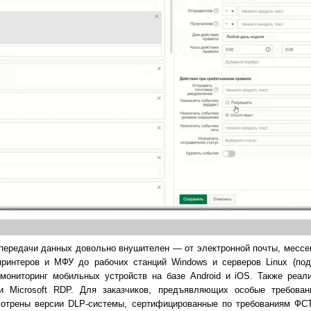
ов передачи данных довольно внушителен — от электронной почты, месс
 принтеров и МФУ до рабочих станций Windows и серверов Linux (п
 мониторинг мобильных устройств на базе Android и iOS. Также реал
 и Microsoft RDP. Для заказчиков, предъявляющих особые требова
смотрены версии DLP-системы, сертифицированные по требованиям Ф