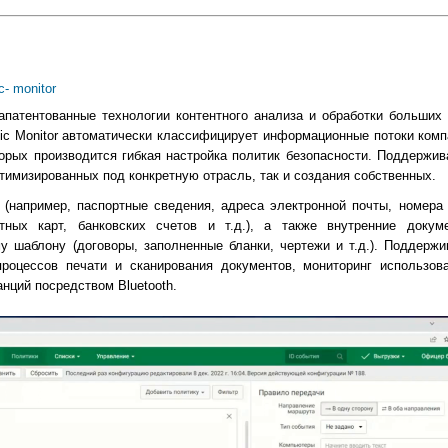
c- monitor
апатентованные технологии контентного анализа и обработки больших
ffic Monitor автоматически классифицирует информационные потоки ком
орых производится гибкая настройка политик безопасности. Поддержи
птимизированных под конкретную отрасль, так и создания собственных.
(например, паспортные сведения, адреса электронной почты, номера т
ых карт, банковских счетов и т.д.), а также внутренние докум
 шаблону (договоры, заполненные бланки, чертежи и т.д.). Поддержи
процессов печати и сканирования документов, мониторинг использов
нций посредством Bluetooth.