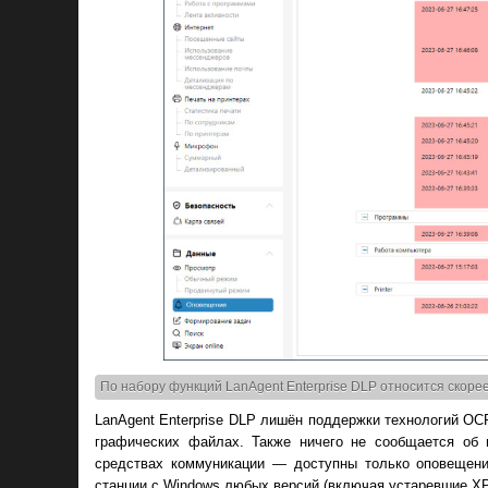
По набору функций LanAgent Enterprise DLP относится скоре
LanAgent Enterprise DLP лишён поддержки технологий OC
графических файлах. Также ничего не сообщается об 
средствах коммуникации — доступны только оповещения
станции с Windows любых версий (включая устаревшие XP/Vi