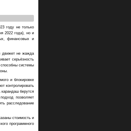
23 году не только
я 2022 года), но и
ых, финансовых и
и движет не жажда
ивает серьёзность
ю способны системы
роны.
мого и блокировке
ют контролировать
а карандаш берутся
подход позволяет
ить расследование
казаны стоимость и
кого программного