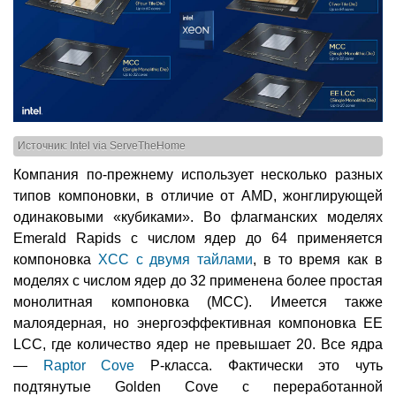
Источник: Intel via ServeTheHome
Компания по-прежнему использует несколько разных
типов компоновки, в отличие от AMD, жонглирующей
одинаковыми «кубиками». Во флагманских моделях
Emerald Rapids с числом ядер до 64 применяется
компоновка
XCC с двумя тайлами
, в то время как в
моделях с числом ядер до 32 применена более простая
монолитная компоновка (MCC). Имеется также
малоядерная, но энергоэффективная компоновка EE
LCC, где количество ядер не превышает 20. Все ядра
—
Raptor Cove
P-класса. Фактически это чуть
подтянутые Golden Cove с переработанной