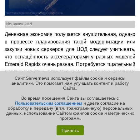
Источник: Intel
Денежная экономия получается внушительная, однако
в процессе планирования такой модернизации или
закупки новых серверов для ЦОД следует учитывать,
что оснащённость акселераторами у разных моделей
Emerald Rapids очень разная. Потребуется тщательный
анализ с учётом планируемых сценариев и нагрузок,
Сайт Servernews использует файлы cookie и сервисы
поскольку иначе уникальные возможности Emerald
аналитики. Это помогает нам улучшать контент и работу
Rapids могут пропасть даром.
Cайта.
Во время посещения Cайта вы соглашаетесь с
Пользовательским соглашением
и даёте согласие на
✖
обработку и передачу (в т.ч. трансграничную) персональных
данных, использование Cайтом файлов cookie и метрических
программ.
«Графиня»: как Grafana, только лучше?
Принять
Реклама | ООО «Лаборатория Числитель»