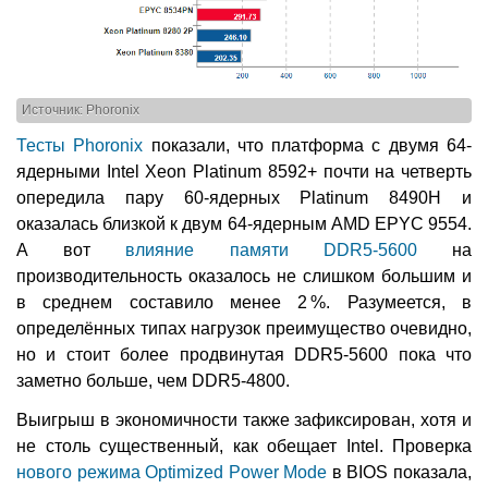
Источник: Phoronix
Тесты Phoronix
показали, что платформа с двумя 64-
ядерными Intel Xeon Platinum 8592+ почти на четверть
опередила пару 60-ядерных Platinum 8490H и
оказалась близкой к двум 64-ядерным AMD EPYC 9554.
А вот
влияние памяти DDR5-5600
на
производительность оказалось не слишком большим и
в среднем составило менее 2 %. Разумеется, в
определённых типах нагрузок преимущество очевидно,
но и стоит более продвинутая DDR5-5600 пока что
заметно больше, чем DDR5-4800.
Выигрыш в экономичности также зафиксирован, хотя и
не столь существенный, как обещает Intel. Проверка
нового режима Optimized Power Mode
в BIOS показала,