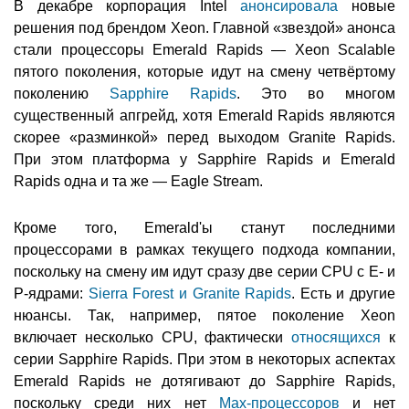
В декабре корпорация Intel
анонсировала
новые
решения под брендом Xeon. Главной «звездой» анонса
стали процессоры Emerald Rapids — Xeon Scalable
пятого поколения, которые идут на смену четвёртому
поколению
Sapphire Rapids
. Это во многом
существенный апгрейд, хотя Emerald Rapids являются
скорее «разминкой» перед выходом Granite Rapids.
При этом платформа у Sapphire Rapids и Emerald
Rapids одна и та же — Eagle Stream.
Кроме того, Emerald'ы станут последними
процессорами в рамках текущего подхода компании,
поскольку на смену им идут сразу две серии CPU с E- и
P-ядрами:
Sierra Forest и Granite Rapids
. Есть и другие
нюансы. Так, например, пятое поколение Xeon
включает несколько CPU, фактически
относящихся
к
серии Sapphire Rapids. При этом в некоторых аспектах
Emerald Rapids не дотягивают до Sapphire Rapids,
поскольку среди них нет
Max-процессоров
и нет